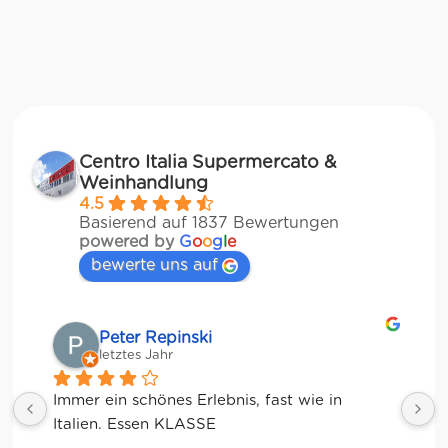
Centro Italia Supermercato &
Weinhandlung
4.5
Basierend auf 1837 Bewertungen
powered by
G
o
o
g
l
e
bewerte uns auf
Matze
letztes Jahr