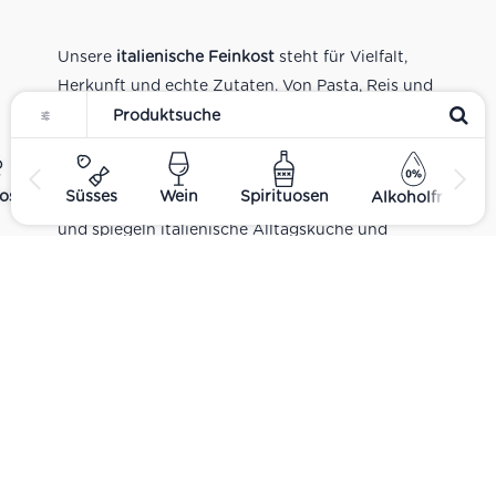
Unsere
italienische Feinkost
steht für Vielfalt,
Herkunft und echte Zutaten. Von Pasta, Reis und
Tomatensaucen über Olivenöl, Antipasti und
Pesto bis zu Balsamico und Spezialitäten aus
verschiedenen Regionen Italiens. Alle Produkte
ost
Süsses
Wein
Spirituosen
Alkoholfrei
sind Teil unseres realen Supermarkt-Sortiments
und spiegeln italienische Alltagsküche und
Tradition wider. Italienische Feinkost online
kaufen.
Catering