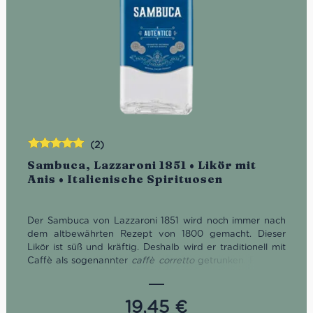
(2)
Bewertet
Sambuca, Lazzaroni 1851 • Likör mit
mit
5.00
von
Anis • Italienische Spirituosen
5
Der Sambuca von Lazzaroni 1851 wird noch immer nach
dem altbewährten Rezept von 1800 gemacht. Dieser
Likör ist süß und kräftig. Deshalb wird er traditionell mit
Caffè als sogenannter
caffè corretto
getrunken. Für alle,
die unbedingt mehr brauchen: Man nehme 45 ml
Kaffeelikör, 15 ml Lazzaroni Sambuca sowie 30 ml
Schlagsahne. Mit ordentlich Eis shaken und fertig.
19,45
€