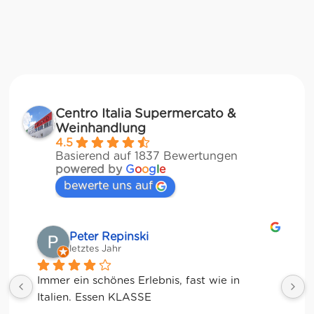
Centro Italia Supermercato &
Weinhandlung
4.5
Basierend auf 1837 Bewertungen
powered by
G
o
o
g
l
e
bewerte uns auf
Matze
letztes Jahr