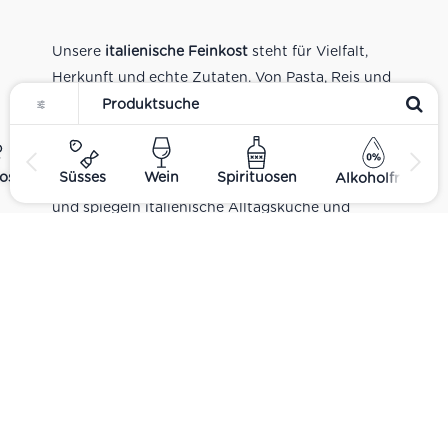
Unsere
italienische Feinkost
steht für Vielfalt,
Herkunft und echte Zutaten. Von Pasta, Reis und
Tomatensaucen über Olivenöl, Antipasti und
Pesto bis zu Balsamico und Spezialitäten aus
verschiedenen Regionen Italiens. Alle Produkte
ost
Süsses
Wein
Spirituosen
Alkoholfrei
sind Teil unseres realen Supermarkt-Sortiments
und spiegeln italienische Alltagsküche und
Tradition wider. Italienische Feinkost online
kaufen.
Catering