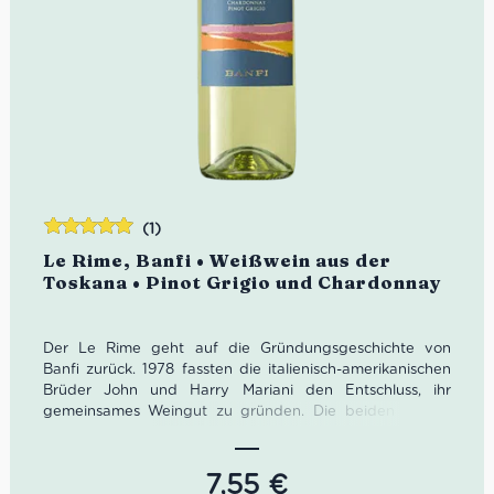
(1)
Bewertet
Le Rime, Banfi • Weißwein aus der
mit
5.00
von
Toskana • Pinot Grigio und Chardonnay
5
Der Le Rime geht auf die Gründungsgeschichte von
Banfi zurück. 1978 fassten die italienisch-amerikanischen
Brüder John und Harry Mariani den Entschluss, ihr
gemeinsames Weingut zu gründen. Die beiden Brüder
hatten von Beginn an die Vorstellung eines
hochmodernen Weinguts. Der renommierte Önologe
Enzio Rivella half den Brüdern das optimale Stück Land
7,55
€