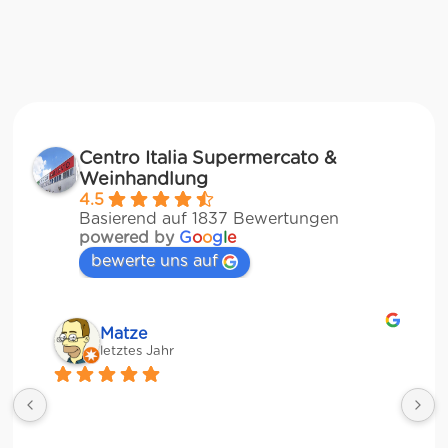
Centro Italia Supermercato &
Weinhandlung
4.5
Basierend auf 1837 Bewertungen
powered by
G
o
o
g
l
e
bewerte uns auf
Matze
letztes Jahr