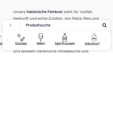
Unsere
italienische Feinkost
steht für Vielfalt,
Herkunft und echte Zutaten. Von Pasta, Reis und
Tomatensaucen über Olivenöl, Antipasti und
Pesto bis zu Balsamico und Spezialitäten aus
verschiedenen Regionen Italiens. Alle Produkte
ost
Süsses
Wein
Spirituosen
Alkoholfrei
sind Teil unseres realen Supermarkt-Sortiments
und spiegeln italienische Alltagsküche und
Tradition wider. Italienische Feinkost online
kaufen.
Catering