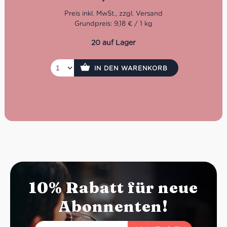
Culurgiones und gefüllte Seadas.
Die Fregola Senatore Cappelli Bio bereiten wir gerne mit
Grundpreis: 9,18 € / 1 kg
Gemüse zu. Dafür eine Schalotte anschwitzen, gewürfelte
Paprika, Aubergine und Zucchini hinzugeben und
20 auf Lager
beiseite stellen, sobald sie gar sind. Die Fregola nun in
Olivenöl anrösten und wie bei einem Risotto mit Brühe
ablöschen. Zum Schluss alles wieder zusammenfügen
IN DEN WARENKORB
und mit Pecorino anrichten und genießen.
10% Rabatt für neue
Abonnenten!