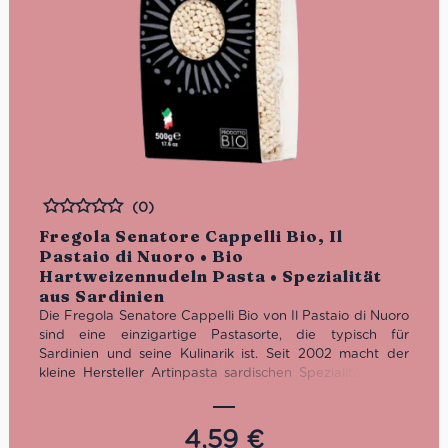
(0)
Bewertet
Fregola Senatore Cappelli Bio, Il
Pastaio di Nuoro • Bio
Hartweizennudeln Pasta • Spezialität
aus Sardinien
Die Fregola Senatore Cappelli Bio von Il Pastaio di Nuoro
sind eine einzigartige Pastasorte, die typisch für
Sardinien und seine Kulinarik ist. Seit 2002 macht der
kleine Hersteller Artinpasta sardischen Spezialitäten mit
dem traditionellen Bronzeverfahren und Zutaten in Bio
Qualität. Das Sortiment beschränkt sich auf die
bekannten Fegola, Malloreddos als auch frische
4,59
€