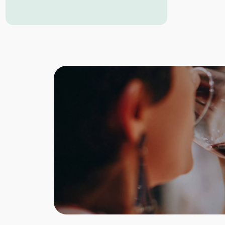
Montepulciano Wein. Nach der Gärung
wird der Masciarelli Montepulciano von
den Schalen getrennt und 20 Monate in
Edelstahl vor dem Mischen und Abfüllen
gelagert.
Eigenschaften vom Montepulciano
d’Abruzz :
Farbe:
Tiefes Rubinrot
Geruch:
Intensiv und fein
Geschmack:
Noten von Kirsche,
Johannisbeere und Veilchen, ergänzt
durch einen Hauch von Tabak, führen
zu einem ausgewogenen,
wohlschmeckenden und gut
definierten Geschmack.
Speisenempfehlung
: Nudeln,
Fleisch, Wild, Käse
Serviertemperatur:
16-18°
Idealer Versandkarton: 21 Flaschen