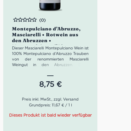
(0)
Bewertet
Montepulciano d’Abruzzo,
Masciarelli • Rotwein aus
den Abruzzen •
Montepulciano d’Abruzzo
Dieser Masciarelli Montepulciano Wein ist
100% Montepulciano d’Abruzzo Trauben
von der renommierten Masciarelli
Weingut in den Abruzzen. Diese
Montepulciano-Trauben kommen aus
den besten Lagen und die Weinberge
werden von Ende September und im
8,75
€
Laufe des Monats Oktober von Hand
geerntet und zum Entrappen und Gären
in den Keller gebracht. Dieser Prozess
dauert etwa 18 Tage und die Mazeration
Grundpreis: 11,67 € / 1 l
der Montepulciano Traubenschalen mit
dem Most ermöglicht die Übertragung
Dieses Produkt ist bald wieder verfügbar
von Aromaten, Farbe und Textur
Verbindungen zu Masciarelli