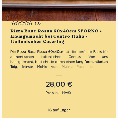
(0)
Bewertet
Pizza Base Rossa 60x40cm SFORNO •
Hausgemacht bei Centro Italia •
Italienisches Catering
Die
Pizza Base Rossa 60x40cm
ist die perfekte Basis für
authentischen italienischen Genuss. Von uns
hausgemacht, besticht sie durch einen
lang fermentierten
Teig
, feinste
Mehle von Mulino Pasini
und eine
aromatische
Tomatensauce
aus sonnengereiften
italienischen Tomaten.
Knusprig, leicht und servierfertig – ideal für
Catering,
28,00
€
Gastronomie oder den schnellen Genuss zu Hause
. Eine
handwerkliche Pizza-Basis, die Tradition, Qualität und
Innovation vereint.
16 auf Lager