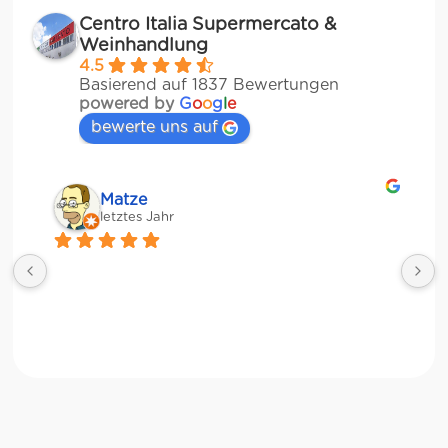
Centro Italia Supermercato &
Weinhandlung
4.5
Basierend auf 1837 Bewertungen
powered by
G
o
o
g
l
e
bewerte uns auf
Matze
letztes Jahr