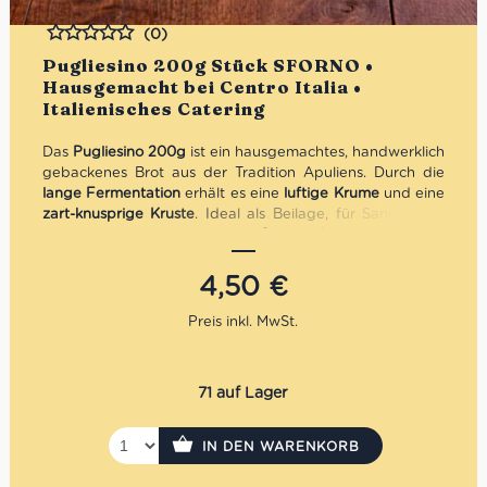
(0)
Bewertet
Pugliesino 200g Stück SFORNO •
Hausgemacht bei Centro Italia •
Italienisches Catering
Das
Pugliesino 200g
ist ein hausgemachtes, handwerklich
gebackenes Brot aus der Tradition Apuliens. Durch die
lange Fermentation
erhält es eine
luftige Krume
und eine
zart-knusprige Kruste
. Ideal als Beilage, für Sandwiches
oder zu Antipasti. In der
Centro Italia Küche
mit
Bäckermeister Giovanni Tesauro
und
Mehlen von Mulino
Pasini
hergestellt – aromatisch, frisch und voller
4,50
€
italienischer Authentizität.
71 auf Lager
IN DEN WARENKORB