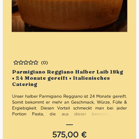
(0)
Bewertet
Parmigiano Reggiano Halber Laib 18kg
• 24 Monate gereift • Italienisches
Catering
Unser halber Parmigiano Reggiano ist 24 Monate gereift.
Somit bekommt er mehr an Geschmack, Würze, Fülle &
Ergiebigkeit. Diesen Vorteil schmeckt man bei jeder
Portion Pasta, die aus dieser beeindruckenden
Pastaschüssel (18 kg) serviert wird. Auch die Haltbarkeit
profitiert von der langen Reifezeit dieses Rohmilch-
Parmesan’s.
575,00
€
Du kannst Deinen halben Laib Parmesan hier für Dein