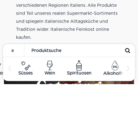
verschiedenen Regionen Italiens. Alle Produkte
sind Teil unseres realen Supermarkt-Sortiments
und spiegeln italienische Alltagsküche und
Tradition wider. Italienische Feinkost online
kaufen.
ost
Süsses
Wein
Spirituosen
Alkoholfrei
Catering
Das
italienische Catering
von Centro Italia