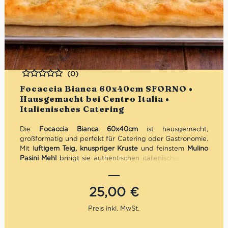
(0)
Bewertet
Focaccia Bianca 60x40cm SFORNO •
Hausgemacht bei Centro Italia •
Italienisches Catering
Die
Focaccia Bianca 60x40cm
ist hausgemacht,
großformatig und perfekt für Catering oder Gastronomie.
Mit l
uftigem Teig, knuspriger Kruste
und feinstem
Mulino
Pasini Mehl
bringt sie authentischen italienischen Genuss
direkt auf den Tisch. Jeder Bissen überzeugt durch zarte
Textur und aromatischen Geschmack – ideal für Buffets,
Partys oder als Highlight jeder Mahlzeit. Servierfertig und
25,00
€
handwerklich gebacken, ist sie ein echtes Stück
italienischer Backkunst, das jeden Moment besonders
macht.