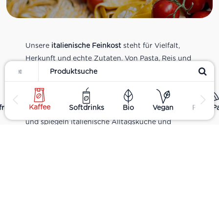
Unsere
italienische Feinkost
steht für Vielfalt,
Herkunft und echte Zutaten. Von Pasta, Reis und
Filter
Tomatensaucen über Olivenöl, Antipasti und
Pesto bis zu Balsamico und Spezialitäten aus
verschiedenen Regionen Italiens. Alle Produkte
Kaffee
rei
Softdrinks
Bio
Vegan
Pizza P
sind Teil unseres realen Supermarkt-Sortiments
und spiegeln italienische Alltagsküche und
Tradition wider. Italienische Feinkost online
kaufen.