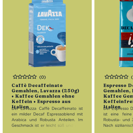
(0)
Bewertet
Bewertet
Caffè Decaffeinato
Espresso D
Gemahlen, Lavazza (250g)
Gemahlen, I
• Kaffee Gemahlen ohne
Kaffee Ge
Koffein • Espresso aus
Koffeinfrei
Italien
Italien
Der Lavazza Caffè Decaffeinato ist
Der Espresso D
ein milder Decaf Espressoblend mit
ist eine fei
Arabica und Robusta Anteilen. Im
Robusta- und 
Geschmack ist er leicht süß und sehr
Nach sizilianis
ausgewogen, unterlegt mit floralen
Blend dunkel g