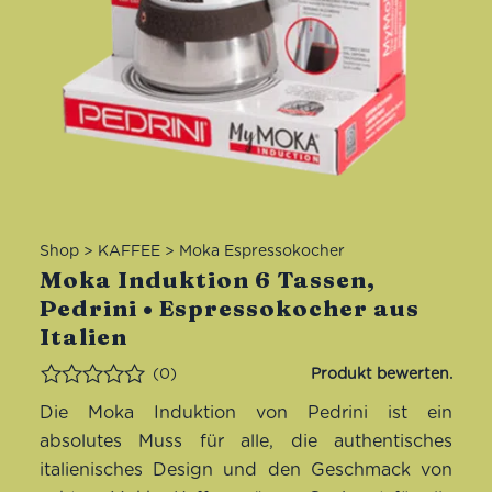
Shop
>
KAFFEE
>
Moka Espressokocher
Moka Induktion 6 Tassen,
Pedrini • Espressokocher aus
Italien
(0)
Bewertet
Die Moka Induktion von Pedrini ist ein
absolutes Muss für alle, die authentisches
italienisches Design und den Geschmack von