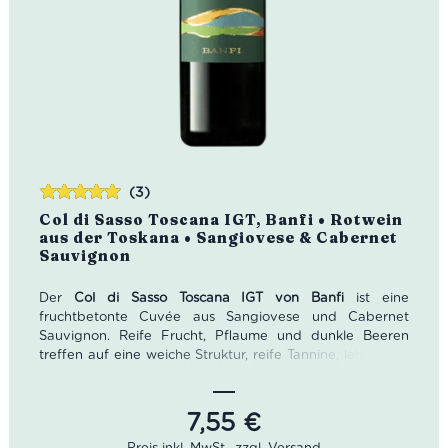
(3)
Bewertet
Col di Sasso Toscana IGT, Banfi • Rotwein
mit
5.00
von
aus der Toskana • Sangiovese & Cabernet
5
Sauvignon
Der
Col di Sasso Toscana IGT von Banfi
ist eine
fruchtbetonte Cuvée aus Sangiovese und Cabernet
Sauvignon. Reife Frucht, Pflaume und dunkle Beeren
treffen auf eine weiche Struktur, reife Tannine, lebendige
Säure und ein angenehm anhaltendes Finale. Ein
vielseitiger toskanischer Rotwein zu Pasta mit Ragù,
Lasagne, Fleischgerichten und gereiftem Käse.
7,55
€
Alkoholgehalt: 13% Vol. Inhalt: 0,75 l. Serviertemperatur: