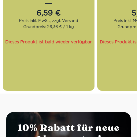
Nuancen.
zeigt sich eine
sowie ein krä
6,59
€
5
Röstung:
Mittel
Geschmack
Geschmack:
Leicht süß,
Säuregehalt.
Grundpreis: 26,36 € / 1 kg
Grundprei
ausgewogen
Bohnen:
Arabica und Robusta
Röstung:
D
Geschmac
Dieses Produkt ist bald wieder verfügbar
Dieses Produkt is
dichte Crem
Bohnen:
7
Arabica
10% Rabatt für neue