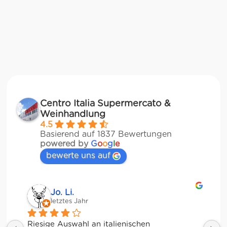
Centro Italia Supermercato &
Weinhandlung
4.5
Basierend auf 1837 Bewertungen
powered by
G
o
o
g
l
e
bewerte uns auf
Jessica Chu
letztes Jahr
Tolle Auswahl! Die Frischetheke und der 