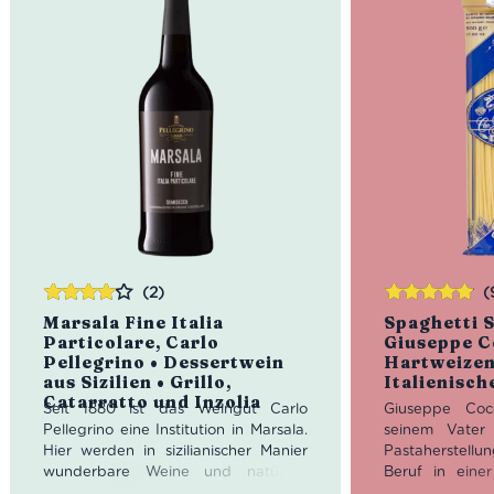
(2)
(
Bewertet
Bewertet
Marsala Fine Italia
Spaghetti 
mit
4.00
mit
4.89
Particolare, Carlo
Giuseppe C
von 5
von 5
Pellegrino • Dessertwein
Hartweizen
aus Sizilien • Grillo,
Italienisch
Catarratto und Inzolia
Seit 1880 ist das Weingut Carlo
Giuseppe Coc
Pellegrino eine Institution in Marsala.
seinem Vater
Hier werden in sizilianischer Manier
Pastaherstellu
wunderbare Weine und natürlich
Beruf in eine
auch der berühmte Marsala
seiner Heimats