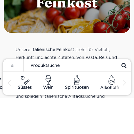
Feinkost
Unsere
italienische Feinkost
steht für Vielfalt,
Herkunft und echte Zutaten. Von Pasta, Reis und
Filter
Tomatensaucen über Olivenöl, Antipasti und
Pesto bis zu Balsamico und Spezialitäten aus
verschiedenen Regionen Italiens. Alle Produkte
ost
Süsses
Wein
Spirituosen
Alkoholfrei
sind Teil unseres realen Supermarkt-Sortiments
und spiegeln italienische Alltagsküche und
Tradition wider. Italienische Feinkost online
kaufen.