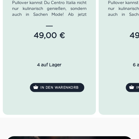
Pullover kannst Du Centro Italia nicht
Pullover kannst
nur kulinarisch genießen, sondern
nur kulinaris
auch in Sachen Mode! Ab jetzt
auch in Sach
kannst Du bei uns nämlich diesen
kannst Du bei
bequemen hellgrauen Centro Italia
bequemen dun
Pullover in der Größe L kaufen. Ganz
Italia Pullover
49,00
€
4
gleich ob für zu Hause oder außer
Ganz gleich o
Haus, er ist perfekt für alle, die uns
außer Haus, er i
und unsere Produkte lieben!
uns und unsere
4 auf Lager
6 
IN DEN WARENKORB
I