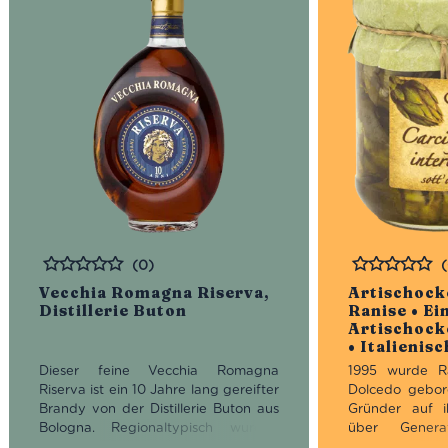
(0)
Bewertet
Bewertet
Vecchia Romagna Riserva,
Artischocke
Distillerie Buton
Ranise • Ei
Artischock
• Italienis
Dieser feine Vecchia Romagna
1995 wurde Ra
Riserva ist ein 10 Jahre lang gereifter
Dolcedo gebor
Brandy von der Distillerie Buton aus
Gründer auf i
Bologna. Regionaltypisch wurden
über Genera
hierfür Trauben der Rebsorte
Vorfahren bew