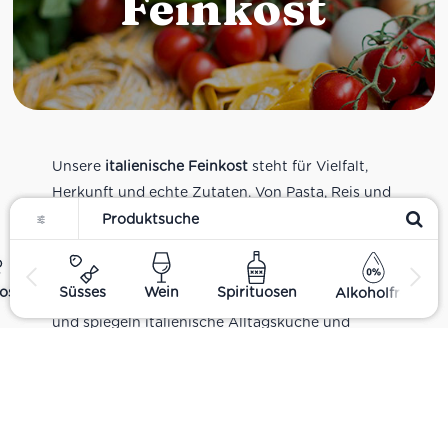
Feinkost
Unsere
italienische Feinkost
steht für Vielfalt,
Herkunft und echte Zutaten. Von Pasta, Reis und
Filter
Tomatensaucen über Olivenöl, Antipasti und
Pesto bis zu Balsamico und Spezialitäten aus
verschiedenen Regionen Italiens. Alle Produkte
ost
Süsses
Wein
Spirituosen
Alkoholfrei
sind Teil unseres realen Supermarkt-Sortiments
und spiegeln italienische Alltagsküche und
Tradition wider. Italienische Feinkost online
kaufen.