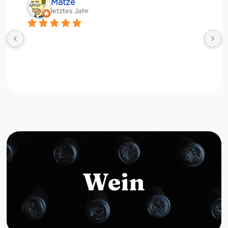
Matze
letztes Jahr
Wein