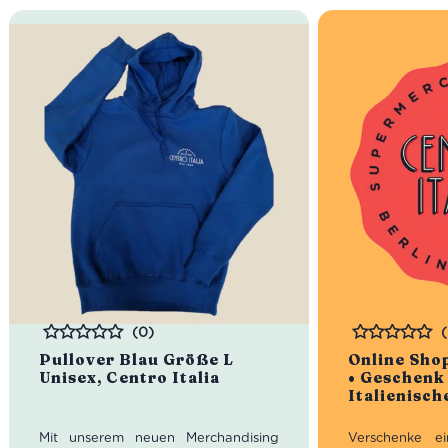
(0)
Bewertet
Bewertet
Pullover Blau Größe L
Online Sho
Unisex, Centro Italia
• Geschenk
Italienisc
Mit unserem neuen Merchandising
Verschenke ei