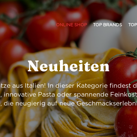
ONLINE SHOP
TOP BRANDS
TOP
Neuheiten
ze aus Italien! In dieser Kategorie findest
n, innovative Pasta oder spannende Feinkost
le, die neugierig auf neue Geschmackserlebni