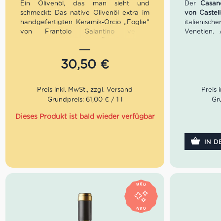
Ein Olivenöl, das man sieht und
Der
Casan
schmeckt: Das native Olivenöl extra im
von Castel
handgefertigten Keramik-Orcio „Foglie“
italienisch
von Frantoio Galantino vereint
Venetien.
authentische apulische Öltradition mit
Walderdbe
dekorativer Keramikkunst. Intensiv,
Gewürzen 
fruchtig und ausgewogen im Geschmack
Rauchnote
30,50
€
– abgefüllt in einem kunstvoll verzierten
langen, sa
Keramikgefäß, das Licht und Wärme
im Barriqu
fernhält. Ideal für Genießer, als stilvolles
Wild, Trü
Geschenk oder als Blickfang in jeder
kräftigen P
Grundpreis: 61,00 € / 1 l
Gru
Küche.
14% Vol. Se
Dieses Produkt ist bald wieder verfügbar
Mengenrabatt: erhalte beim Kauf von 3
nativen Olivenölen Extra 12% Rabatt pro
IN 
Artikel