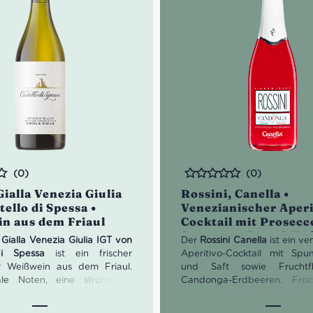
(0)
(0)
Bewertet
Gialla Venezia Giulia
Rossini, Canella •
tello di Spessa •
Venezianischer Aperi
n aus dem Friaul
Cocktail mit Prosecc
Spumante Brut & Er
 Gialla Venezia Giulia IGT von
Der
Rossini Canella
ist ein ve
di Spessa
ist ein frischer
Aperitivo-Cocktail mit Sp
her Weißwein aus dem Friaul.
und Saft sowie Fruchtf
ale Noten, eine strohgelbe
Candonga-Erdbeeren. Frisc
grünlichen Reflexen und eine
und servierfertig in der 0,7
, anhaltende Säure machen
verbindet er die feine Pe