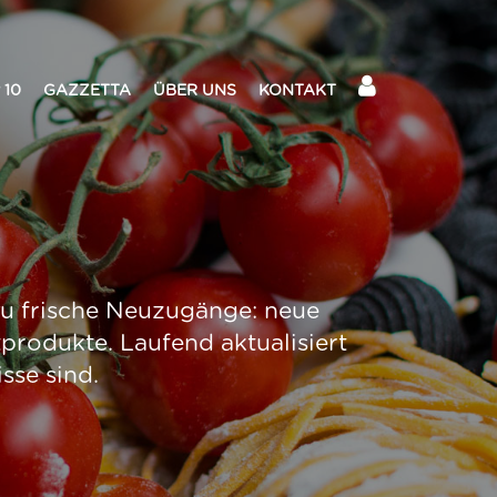
 10
GAZZETTA
ÜBER UNS
KONTAKT
 du frische Neuzugänge: neue
produkte. Laufend aktualisiert
sse sind.