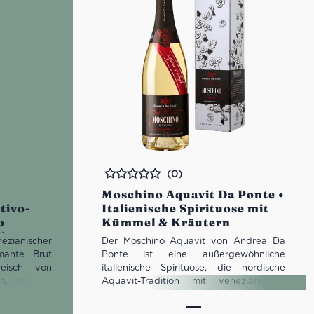
(0)
Bewertet
Moschino Aquavit Da Ponte •
tivo-
Italienische Spirituose mit
o
Kümmel & Kräutern
dbeere
nezianischer
Der Moschino Aquavit von Andrea Da
umante Brut
Ponte ist eine außergewöhnliche
leisch von
italienische Spirituose, die nordische
h, fruchtig
Aquavit-Tradition mit venezianischer
5-l-Flasche,
Destillationskunst verbindet. Geprägt
rlage eines
von Kümmel, aromatischen Kräutern und