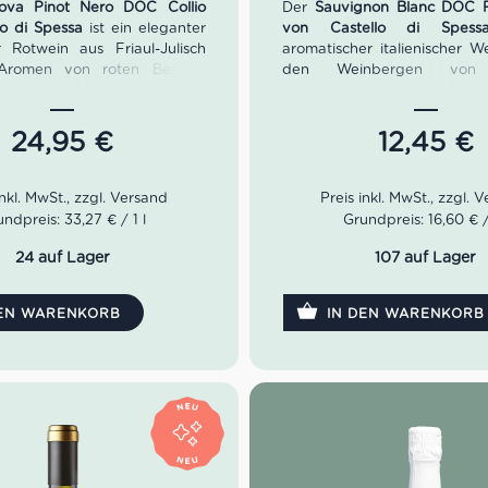
ova Pinot Nero DOC Collio
Der
Sauvignon Blanc DOC Fr
lo di Spessa
ist ein eleganter
von Castello di Spess
er Rotwein aus Friaul-Julisch
aromatischer italienischer W
 Aromen von roten Beeren,
den Weinbergen von 
eren, Himbeeren und feinen
Aprikose, tropische Früch
treffen auf eine leichte
charakteristische Note von T
, zarte Tannine und einen
prägen das feine Bouquet;
24,95
€
12,45
€
mtigen Abgang. Zwölf Monate
zeigt er sich reich und lang
e gereift – ideal zu Lamm,
ideal zu Fisch, Krust
ffel, gereiftem Käse und
Garnelenpasta, Fisch
astagerichten. Alkoholgehalt:
kräftigem Kräuterrisotto. Al
ndpreis: 33,27 € / 1 l
Grundpreis: 16,60 € / 
rviertemperatur: 16–18°C.
13,5% Vol. Serviertemperatur:
24 auf Lager
107 auf Lager
DEN WARENKORB
IN DEN WARENKORB