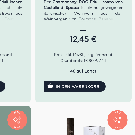
iuli Isonzo
Der
Chardonnay DOC Friuli Isonzo von
a
ist ein
Castello di Spessa
ist ein ausgewogener
eißwein aus
italienischer Weißwein aus den
Cormons.
Weinbergen von Cormons. Banane und
te und eine
reife gelbe Früchte prägen das
omatenblatt
Bouquet, während der volle,
 am Gaumen
harmonische Geschmack in einem
12,45
€
 anhaltend –
angenehm würzigen, fein salzigen Finale
entieren,
ausklingt – ideal zu Risotto, feinen
suppe und
Fischgerichten, Meeresfrüchten und
koholgehalt:
Krustentieren. Alkoholgehalt: 14% Vol.
1 l
Grundpreis: 16,60 € / 1 l
 10–12°C.
Serviertemperatur: 10–12°C.
46 auf Lager
IN DEN WARENKORB