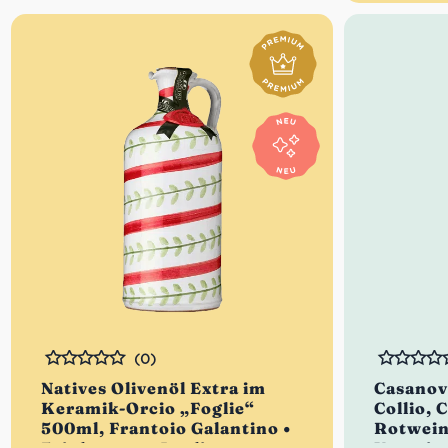
(0)
Bewertet
Bewertet
Natives Olivenöl Extra im
Casanov
Keramik-Orcio „Foglie“
Collio, 
500ml, Frantoio Galantino •
Rotwein
Feinkost aus Apulien
Venetie