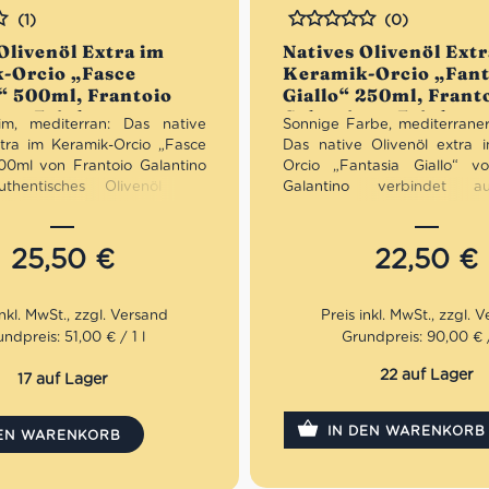
(1)
(0)
Bewertet
Olivenöl Extra im
Natives Olivenöl Ext
-Orcio „Fasce
Keramik-Orcio „Fant
“ 500ml, Frantoio
Giallo“ 250ml, Frant
o • Feinkost aus
Galantino • Feinkost
tim, mediterran: Das native
Sonnige Farbe, mediterraner
Apulien
xtra im Keramik-Orcio „Fasce
Das native Olivenöl extra 
00ml von Frantoio Galantino
Orcio „Fantasia Giallo“ v
uthentisches Olivenöl aus
Galantino verbindet aut
 mit einem eleganten
Olivenöl aus Apulien 
ign in Blau-Weiß-Streifen.
leuchtend gelben Keram
 ausgewogen und hochwertig
Fruchtig, ausgewogen und 
25,50
€
22,50
€
 – optimal vor Licht geschützt
verarbeitet – optimal vor Lic
ch ein stilvoller Blickfang.
und zugleich ein dekorativer
die mediterrane Küche, den
Ideal für die mediterrane
en Genuss oder als
täglichen Genuss oder als
ndpreis: 51,00 € / 1 l
Grundpreis: 90,00 € /
olle Geschenkidee.
stilvolle Geschenkidee.
22 auf Lager
17 auf Lager
tt: erhalte beim Kauf von 3
Mengenrabatt: erhalte beim
ivenölen Extra 12% Rabatt pro
nativen Olivenölen Extra 12%
IN DEN WARENKORB
Artikel
DEN WARENKORB