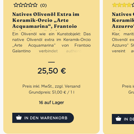
(0)
Bewertet
Bewertet
Natives Olivenöl Extra im
Natives 
mit
4.00
Keramik-Orcio „Arte
Keramik
von 5
Acquamarina“, Frantoio
Azzurro
Galantino • Feinkost aus
Galantin
Ein Olivenöl wie ein Kunstobjekt: Das
Klar, mari
Apulien
Apulien
native Olivenöl extra im Keramik-Orcio
Olivenöl e
„Arte Acquamarina“ von Frantoio
Azzurro“ 5
Galantino verbindet authentische
vereint a
apulische Olivenöltradition mit einem
Apulien
kunstvoll gestalteten Keramikgefäß in
Keramikdes
Aquamarin-Optik. Fruchtig, ausgewogen
Fruchtig,
25,50
€
und hochwertig verarbeitet – optimal
verarbeitet
vor Licht geschützt und visuell ein
und zuglei
echtes Statement. Ideal für Genießer,
Ideal für 
Design-Liebhaber und als
täglich
Grundpreis: 51,00 € / 1 l
Gru
außergewöhnliche Geschenkidee mit
geschmackv
mediterraner Seele.
16 auf Lager
Mengenraba
Mengenrabatt: erhalte beim Kauf von 3
nativen Ol
IN DEN WARENKORB
nativen Olivenölen Extra 12% Rabatt pro
Artikel
IN 
Artikel