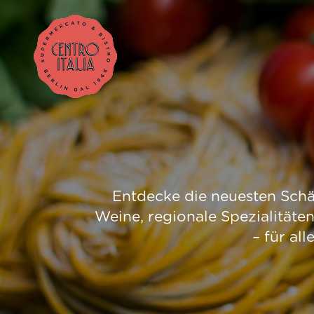
Entdecke die neuesten Schät
Weine, regionale Spezialitäte
– für al