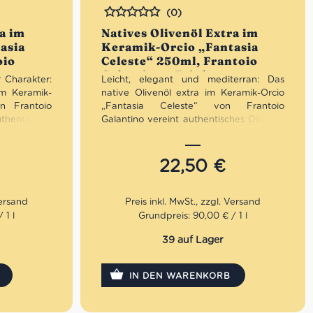
(0)
Bewertet
ra im
Natives Olivenöl Extra im
asia
Keramik-Orcio „Fantasia
oio
Celeste“ 250ml, Frantoio
 aus
Galantino • Feinkost aus
 Charakter:
Leicht, elegant und mediterran: Das
Apulien
im Keramik-
native Olivenöl extra im Keramik-Orcio
on Frantoio
„Fantasia Celeste“ von Frantoio
hentisches
Galantino vereint authentisches Olivenöl
mit einem
aus Apulien mit einem zart hellblauen
ikdesign.
Keramikdesign. Fruchtig, ausgewogen
hochwertig
und hochwertig verarbeitet – optimal
22,50
€
ht geschützt
vor Licht geschützt und stilvoll
 Blickfang.
präsentiert. Ideal für die mediterrane
 Küche, den
Küche, den täglichen Genuss oder als
 fröhliche,
elegante Geschenkidee mit italienischem
 1 l
Grundpreis: 90,00 € / 1 l
Flair.
39 auf Lager
 Kauf von 3
Mengenrabatt: erhalte beim Kauf von 3
 Rabatt pro
nativen Olivenölen Extra 12% Rabatt pro
IN DEN WARENKORB
Artikel