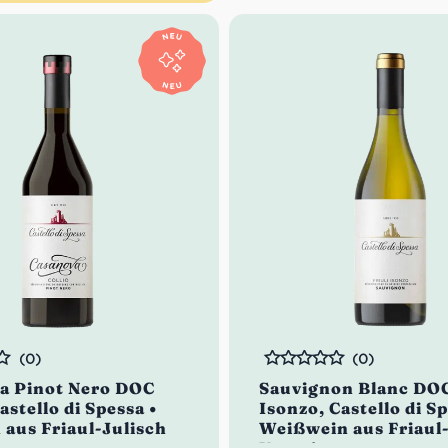
(0)
(0)
Bewertet
a Pinot Nero DOC
Sauvignon Blanc DOC
Castello di Spessa •
Isonzo, Castello di Sp
 aus Friaul-Julisch
Weißwein aus Friaul
n
Venetien