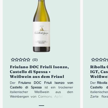
(0)
Bewertet
Bewertet
Friulano DOC Friuli Isonzo,
Ribolla 
Castello di Spessa •
IGT, Cas
Weißwein aus dem Friaul
Weißwei
Der
Friulano DOC Friuli Isonzo von
Der
Ribolla
Castello di Spessa
ist ein trockener
Castello 
italienischer Weißwein aus den
italienisc
Weinbergen von Cormons. Apfel, Birne
Zarte flor
und weiße Früchte prägen das Bouquet,
Farbe mit 
während er sich am Gaumen breit,
lebendige