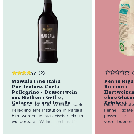
(2)
Bewertet
Bewertet
Marsala Fine Italia
Penne Riga
mit
4.00
Particolare, Carlo
Rummo •
von 5
Pellegrino • Dessertwein
Hartweizen
aus Sizilien • Grillo,
ohne Gluten
Catarratto und Inzolia
Feinkost
Seit 1880 ist das Weingut Carlo
Diese beliebt
Pellegrino eine Institution in Marsala.
Penne Rigat
Hier werden in sizilianischer Manier
passen zu e
wunderbare Weine und natürlich
verschiedenen
auch der berühmte Marsala
Dank ihrer
gemacht. Die Familie Pellegrino führt
Vollkornreis 