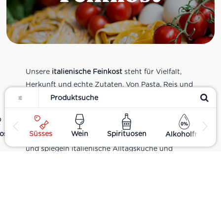
Unsere
italienische Feinkost
steht für Vielfalt,
Herkunft und echte Zutaten. Von Pasta, Reis und
Filter
Tomatensaucen über Olivenöl, Antipasti und
Pesto bis zu Balsamico und Spezialitäten aus
verschiedenen Regionen Italiens. Alle Produkte
ost
Süsses
Wein
Spirituosen
Alkoholfrei
sind Teil unseres realen Supermarkt-Sortiments
und spiegeln italienische Alltagsküche und
Tradition wider. Italienische Feinkost online
kaufen.