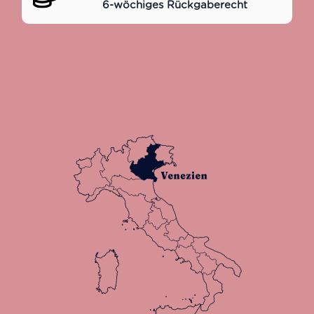
6-wöchiges Rückgaberecht