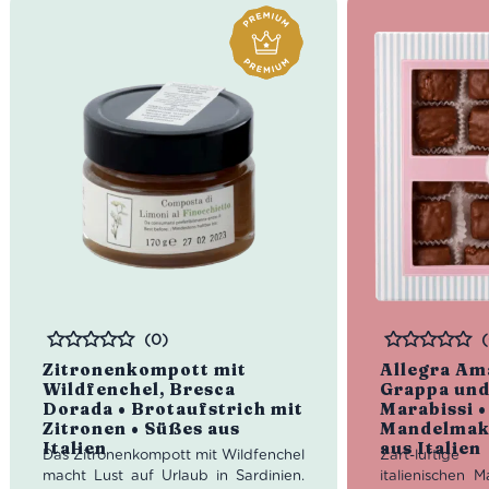
(0)
Bewertet
Bewertet
Zitronenkompott mit
Allegra Am
Wildfenchel, Bresca
Grappa und
Dorada • Brotaufstrich mit
Marabissi 
Zitronen • Süßes aus
Mandelmak
Italien
aus Italien
Das Zitronenkompott mit Wildfenchel
Zart-lufti
macht Lust auf Urlaub in Sardinien.
italienischen M