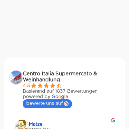
Centro Italia Supermercato &
Weinhandlung
4.5
Basierend auf 1837 Bewertungen
powered by
G
o
o
g
l
e
bewerte uns auf
Matze