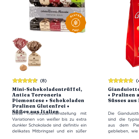
(8)
(
Bewertet
Bewertet
Mini-Schokoladentrüffel,
Gianduiotto
mit
4.75
mit
5.00
von
Antica Torroneria
• Pralinen 
von 5
5
Piemontese • Schokoladen
Süsses aus 
Pralinen Glutenfrei •
Süßes aus Italien
Diese Trüffelzusammenstellung mit
Die Gianduiot
Variationen von weißer bis zu extra
sind die typis
dunkler Schokolade sind definitiv ein
aus dem Pie
delikates Mitbringsel und ein süßer
geblieben, wie
Freudenspender für die kühlere
der klassi