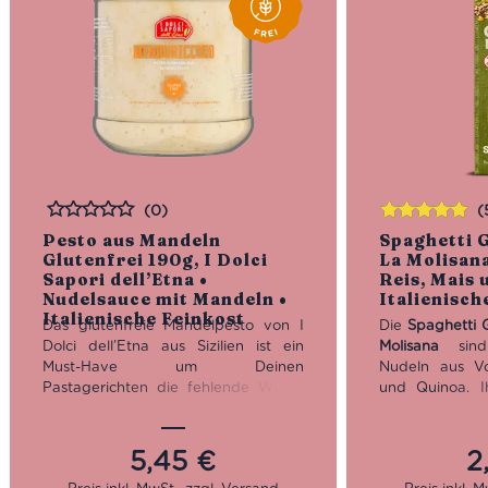
(0)
(
Bewertet
Bewertet
Pesto aus Mandeln
Spaghetti G
mit
5.00
von
Glutenfrei 190g, I Dolci
La Molisana
5
Sapori dell’Etna •
Reis, Mais 
Nudelsauce mit Mandeln •
Italienisch
Italienische Feinkost
Das glutenfreie Mandelpesto von I
Die
Spaghetti G
Dolci dell’Etna aus Sizilien ist ein
Molisana
sind 
Must-Have um Deinen
Nudeln aus Vol
Pastagerichten die fehlende Würze
und Quinoa. I
zu geben.
Ideal auch als
leicht raue Ob
Brotaufstrich für Deine Lieblings-
sehr gut auf – 
Bruschetta.
Seit über 15 Jahren stellt
Pesto, Aglio e 
5,45
€
2
I Dolci Sapori dell’Etna für Liebhaber
Meeresfrücht