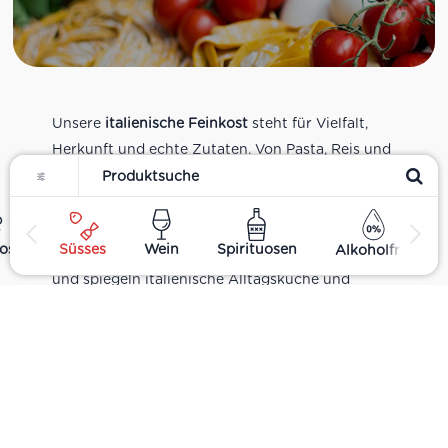
Unsere
italienische Feinkost
steht für Vielfalt,
Herkunft und echte Zutaten. Von Pasta, Reis und
Filter
Tomatensaucen über Olivenöl, Antipasti und
Pesto bis zu Balsamico und Spezialitäten aus
verschiedenen Regionen Italiens. Alle Produkte
ost
Süsses
Wein
Spirituosen
Alkoholfrei
sind Teil unseres realen Supermarkt-Sortiments
und spiegeln italienische Alltagsküche und
Tradition wider. Italienische Feinkost online
kaufen.