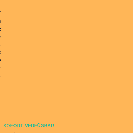
i
t
e
t
s
n
-
t
SOFORT VERFÜGBAR