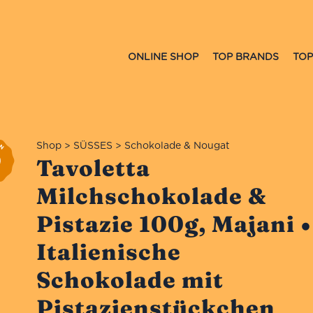
ONLINE SHOP
TOP BRANDS
TOP
Shop
>
SÜSSES
>
Schokolade & Nougat
Tavoletta
Milchschokolade &
Pistazie 100g, Majani •
Italienische
Schokolade mit
Pistazienstückchen