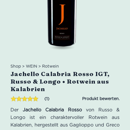
Shop
>
WEIN
>
Rotwein
Jachello Calabria Rosso IGT,
Russo & Longo • Rotwein aus
Kalabrien
1
Bewertet mit
1
Der
Jachello Calabria Rosso
von Russo &
5.00
von 5,
basierend
Longo ist ein charaktervoller Rotwein aus
auf
Kalabrien, hergestellt aus Gaglioppo und Greco
Kundenbewertung