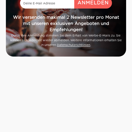
füllig
Idealer Versandkarton: 21 Flaschen
Wir versenden maximal 2 Newsletter pro Monat
mit unseren exklusiven Angeboten und
Empfehlungen!
Durch Ihre Anmeldung stimmen Sie dem Erhalt von Werbe-E-Mails zu. Sie
können sich jederzeit wieder abmelden. Weitere Informationen erhalten Sie
in unseren
Datenschutzrichtlinien
.