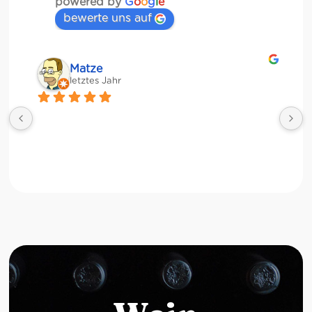
powered by
G
o
o
g
l
e
bewerte uns auf
Matze
letztes Jahr