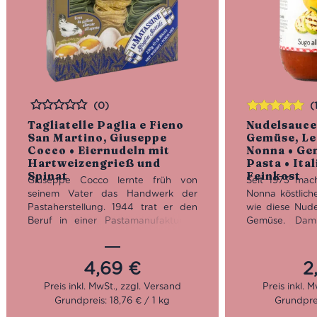
(0)
(
Bewertet
Bewertet
Tagliatelle Paglia e Fieno
Nudelsauce
mit
5.00
von
San Martino, Giuseppe
Gemüse, Le
5
Cocco • Eiernudeln mit
Nonna • Ge
Hartweizengrieß und
Pasta • Ita
Spinat
Feinkost
Giuseppe Cocco lernte früh von
Seit 1973 mac
seinem Vater das Handwerk der
Nonna köstlich
Pastaherstellung. 1944 trat er den
wie diese Nude
Beruf in einer Pastamanufaktur in
Gemüse. Dami
seiner Heimatstadt Fara S. Martino
bestmögliche Qu
an. Doch durch die Zerstörung des
natürlich ang
zweiten Weltkrieges wurde
Emilia-Romag
4,69
€
2
Giuseppes Traum zum
Grund dafür, d
Trümmerhaufen. Zwischen Schutt
im Schlaraffenla
Grundpreis: 18,76 € / 1 kg
Grundprei
und Asche rettete er also die letzten
Teile der Pastamaschinen und
Keine schnö