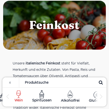
Feinkost
Unsere
italienische Feinkost
steht für Vielfalt,
Herkunft und echte Zutaten. Von Pasta, Reis und
Tomatensaucen über Olivenöl, Antipasti und
Filter
Pesto bis zu Balsamico und Spezialitäten aus
verschiedenen Regionen Italiens. Alle Produkte
sind Teil unseres realen Supermarkt-Sortiments
ses
Wein
Spirituosen
Alkoholfrei
Glutenfrei
und spiegeln italienische Alltagsküche und
Tradition wider. Italienische Feinkost online