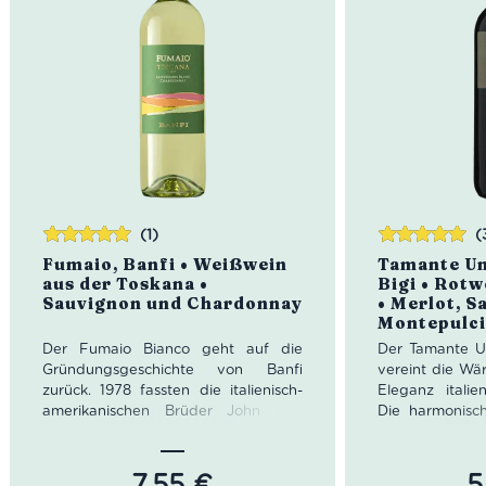
(1)
(
Bewertet
Bewertet
Fumaio, Banfi • Weißwein
Tamante Um
mit
5.00
von
mit
5.00
von
aus der Toskana •
Bigi • Rot
5
5
Sauvignon und Chardonnay
• Merlot, S
Montepulc
Der Fumaio Bianco geht auf die
Der Tamante U
Gründungsgeschichte von Banfi
vereint die Wä
zurück. 1978 fassten die italienisch-
Eleganz italien
amerikanischen Brüder John und
Die harmonisc
Harry Mariani den Entschluss, ihr
Sangiovese 
gemeinsames Weingut zu gründen.
begeistert mit
Die beiden Brüder hatten von
Veilchen und f
7,55
€
5