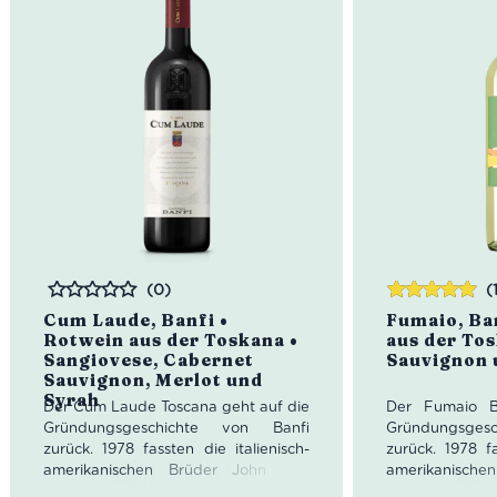
Vegan
(0)
(
Bewertet
Bewertet
Cum Laude, Banfi •
Fumaio, Ba
mit
5.00
von
Rotwein aus der Toskana •
aus der Tos
5
Sangiovese, Cabernet
Sauvignon 
Sauvignon, Merlot und
Syrah
Der Cum Laude Toscana geht auf die
Der Fumaio B
Gründungsgeschichte von Banfi
Gründungsges
zurück. 1978 fassten die italienisch-
zurück. 1978 fa
amerikanischen Brüder John und
amerikanisch
Harry Mariani den Entschluss, ihr
Harry Mariani