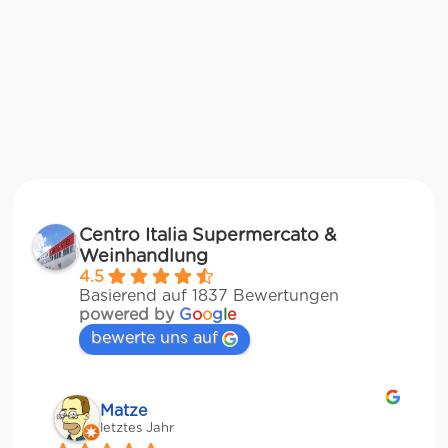
Centro Italia Supermercato &
Weinhandlung
4.5
Basierend auf 1837 Bewertungen
powered by
G
o
o
g
l
e
bewerte uns auf
Matze
letztes Jahr