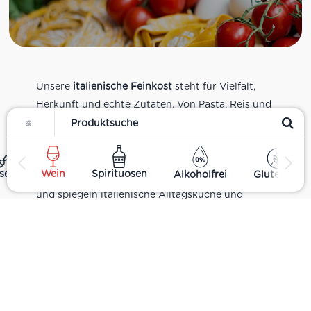
Unsere
italienische Feinkost
steht für Vielfalt,
Herkunft und echte Zutaten. Von Pasta, Reis und
Filter
Tomatensaucen über Olivenöl, Antipasti und
Pesto bis zu Balsamico und Spezialitäten aus
verschiedenen Regionen Italiens. Alle Produkte
ses
Wein
Spirituosen
Alkoholfrei
Glutenfrei
sind Teil unseres realen Supermarkt-Sortiments
und spiegeln italienische Alltagsküche und
Tradition wider. Italienische Feinkost online
kaufen.