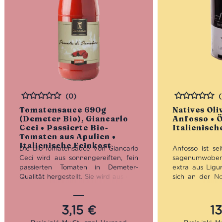
(0)
Bewertet
Bewertet
Tomatensauce 690g
Natives Oli
(Demeter Bio), Giancarlo
Anfosso • Ö
Ceci • Passierte Bio-
Italienisch
Tomaten aus Apulien •
Italienische Feinkost
Die Bio-Tomatensauce von Giancarlo
Anfosso ist sei
Ceci wird aus sonnengereiften, fein
sagenumwobene
passierten Tomaten in Demeter-
extra aus Ligur
Qualität hergestellt. Sie wird aus den
sich an der N
besten biologischen Zutaten der
Côte d’Azur bi
apulischen Landwirtschaft
Die steile Küs
hergestellt. Die original italienische
traumhafte
3,15
€
1
Sauce eignet sich ideal als Grundlage
geschmückt sc