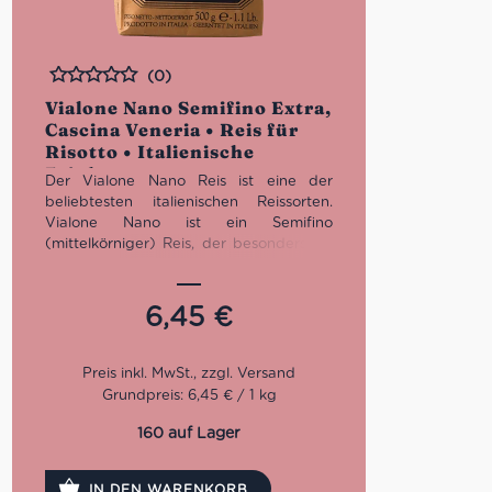
(0)
Bewertet
Vialone Nano Semifino Extra,
Cascina Veneria • Reis für
Risotto • Italienische
Feinkost
Der Vialone Nano Reis ist eine der
beliebtesten italienischen Reissorten.
Vialone Nano ist ein Semifino
(mittelkörniger) Reis, der besonders für
die Zubereitung von Risotto empfohlen
wird. Zudem wird er
all’onda
(cremige
Konsistenz) zubereitet.
Cascina Veneria
6,45
€
ist einer der wenigen Reishersteller, die
den Vialone Nano Reis außerhalb von
Verona anbauen.
Grundpreis: 6,45 € / 1 kg
160 auf Lager
IN DEN WARENKORB