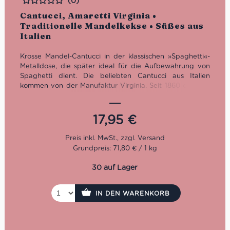
(0)
Bewertet
Cantucci, Amaretti Virginia •
Traditionelle Mandelkekse • Süßes aus
Italien
Krosse Mandel-Cantucci in der klassischen »Spaghetti«-
Metalldose, die später ideal für die Aufbewahrung von
Spaghetti dient. Die beliebten Cantucci aus Italien
kommen von der Manufaktur Virginia. Seit 1860 entsteht
im noch immer familiengeführten Betrieb das duftende,
zarte und mehrfach ausgezeichnete Mandelgebäck in
Handarbeit. Für den vollendeten Cantucci-Genuss
17,95
€
braucht es einen Espresso oder Cappuccino.
Grundpreis: 71,80 € / 1 kg
30 auf Lager
IN DEN WARENKORB