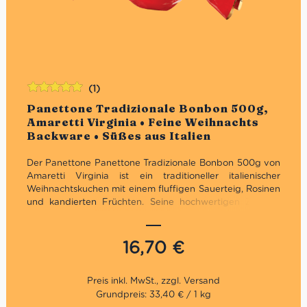
(1)
Bewertet
Panettone Tradizionale Bonbon 500g,
mit
5.00
von
Amaretti Virginia • Feine Weihnachts
5
Backware • Süßes aus Italien
Der Panettone Panettone Tradizionale Bonbon 500g von
Amaretti Virginia ist ein traditioneller italienischer
Weihnachtskuchen mit einem fluffigen Sauerteig, Rosinen
und kandierten Früchten. Seine hochwertigen Zutaten
sorgen für einen authentischen und unverfälschten
Geschmack. Dank der festlich roten Bonbonverpackung
eignet er sich auch hervorragend für die anrückenden
16,70
€
Festtage als Geschenk.
Traditionelles Geschenk zu Weihnachten
Traditionelles Rezept
Grundpreis: 33,40 € / 1 kg
Direkt aus Italien