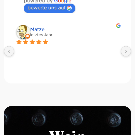
powered by
G
o
o
g
l
e
bewerte uns auf
Matze
letztes Jahr