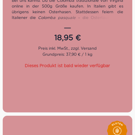
Bei uns kannst Du die Colomba tradizionale von Virgina
online in der 500g Größe kaufen. In Italien gibt es
übrigens keinen Osterhasen. Stattdessen feiern die
Italiener die
Colomba pasquale
– die Ostertaube. Das
langsame Gärverfahren und das ausgewählte Mehl
dieser Colomba sorgen für die unverwechselbare fluffige
Konsistenz. Ob zum Osterfest oder als süßer Genuss
18,95
€
zwischendurch, die Colomba tradizionale wird Deine
Sinne verzaubern.
Grundpreis: 37,90 € / 1 kg
Exklusives Geschenk für Ostern
Mit frischen Kandierten Orangewürfeln
Dieses Produkt ist bald wieder verfügbar
Mit Glasur sizilianischer Mandeln