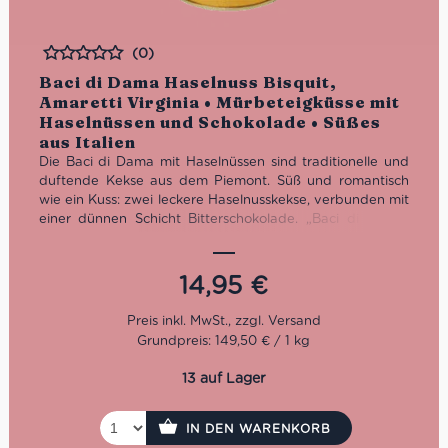
(0)
Bewertet
Baci di Dama Haselnuss Bisquit,
Amaretti Virginia • Mürbeteigküsse mit
Haselnüssen und Schokolade • Süßes
aus Italien
Die Baci di Dama mit Haselnüssen sind traditionelle und
duftende Kekse aus dem Piemont. Süß und romantisch
wie ein Kuss: zwei leckere Haselnusskekse, verbunden mit
einer dünnen Schicht Bitterschokolade. „Baci di dama“
bedeutet auf Deutsch „Damenküsse“. Daher wundert es
auch nicht, dass die Form des Gebäcks an Lippen einer
küssenden Dame erinnert. Die Baci di Dama gelten als
14,95
€
Standard italienischer Süßwaren. In ganz Italien und
insbesondere in italienischen Bäckereien ist diese Keks-
Köstlichkeit weit verbreitet.
Grundpreis: 149,50 € / 1 kg
13 auf Lager
IN DEN WARENKORB