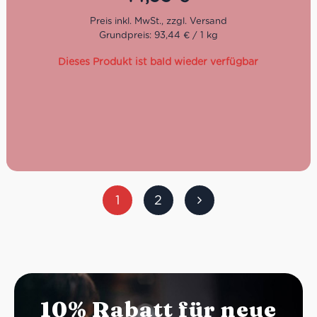
Geschmacksvariationen. Diese Variation betseht aus
Aprikosenkernen 42 % mit Feigenpaste 18 % und groben
Walnussstückchen 20 %.
Grundpreis: 93,44 € / 1 kg
Dieses Produkt ist bald wieder verfügbar
1
2
10% Rabatt für neue