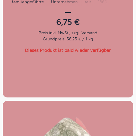
familiengeführte Unternehmen seit 1860 seine
weltbekannten Amaretti, die zu einem Kaffeegenuss
all‘italiana einfach dazu gehören. Diese weichen Amaretti
Colore werden einzeln von Hand verpackt. Trotz der
6,75
€
unterschiedlichen bunten Verpackung haben alle den
gleichen, hervorragenden Geschmack und eignen sich
ideal zum Abschluss einer Mahlzeit. Glutenfrei. In der
Grundpreis: 56,25 € / 1 kg
120g Schachtel erhältlich.
Dieses Produkt ist bald wieder verfügbar