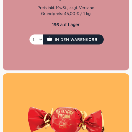
weltbekannten Amaretti, die zu einem Kaffeegenuss
all‘italiana einfach dazu gehören. Der langanhaltende
Erfolg der italienischen Köstlichkeit beruht unter anderem
Grundpreis: 45,00 € / 1 kg
auf der strengen Auswahl hochwertiger Originalzutaten
und der traditionellen Rezeptur. Erlesene süße und
196 auf Lager
bittere Mandeln, erstklassige Aprikosenkerne und feinster
Honig verleihen dem Gebäck den unverwechselbaren
Duft und Geschmack.
IN DEN WARENKORB