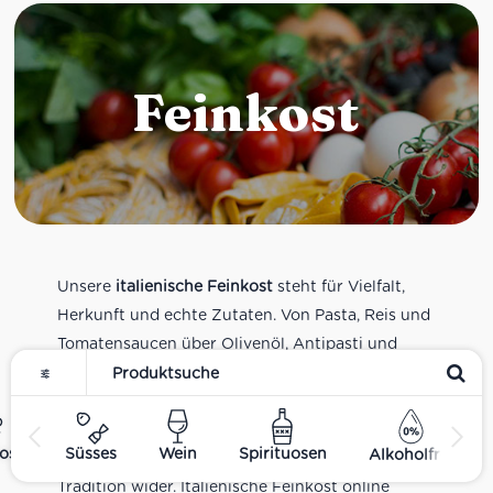
Feinkost
Unsere
italienische Feinkost
steht für Vielfalt,
Herkunft und echte Zutaten. Von Pasta, Reis und
Tomatensaucen über Olivenöl, Antipasti und
Pesto bis zu Balsamico und Spezialitäten aus
verschiedenen Regionen Italiens. Alle Produkte
sind Teil unseres realen Supermarkt-Sortiments
ost
Süsses
Wein
Spirituosen
Alkoholfrei
und spiegeln italienische Alltagsküche und
Tradition wider. Italienische Feinkost online