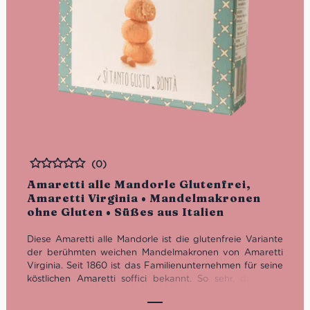
(0)
Bewertet
Amaretti alle Mandorle Glutenfrei,
Amaretti Virginia • Mandelmakronen
ohne Gluten • Süßes aus Italien
Diese Amaretti alle Mandorle ist die glutenfreie Variante
der berühmten weichen Mandelmakronen von Amaretti
Virginia. Seit 1860 ist das Familienunternehmen für seine
köstlichen Amaretti soffici bekannt. So sehr, dass sich
auch die Savoyens die Leckereien von Amaretti Virginia
regelmäßig schmecken ließen.