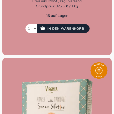
Erfolg der italienischen Köstlichkeit beruht unter anderem
Grundpreis: 92,25 € / 1 kg
auf der strengen Auswahl hochwertiger Originalzutaten
und der traditionellen Rezeptur. Erlesene süße und
16 auf Lager
bittere Mandeln, erstklassige Aprikosenkerne und feinster
Honig verleihen dem Gebäck den unverwechselbaren
Duft und Geschmack.
IN DEN WARENKORB