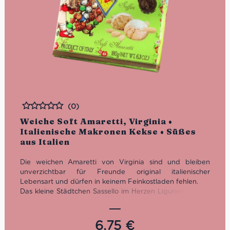
(0)
Bewertet
Weiche Soft Amaretti, Virginia •
Italienische Makronen Kekse • Süßes
aus Italien
Die weichen Amaretti von Virginia sind und bleiben
unverzichtbar für Freunde original italienischer
Lebensart und dürfen in keinem Feinkostladen fehlen.
Das kleine Städtchen Sassello im Herzen Liguriens ist die
unumstrittene Geburtsstätte der legendären weichen
Mandelmakronen. Hier fertigt das noch heute
familiengeführte Unternehmen seit 1860 seine
6,75
€