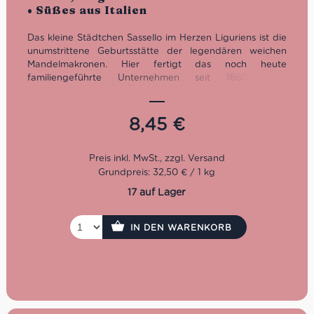
von 5
• Süßes aus Italien
Das kleine Städtchen Sassello im Herzen Liguriens ist die
unumstrittene Geburtsstätte der legendären weichen
Mandelmakronen. Hier fertigt das noch heute
familiengeführte Unternehmen seit 1860 seine
weltbekannten Amaretti Soffici Mandorle, die zu einem
Kaffeegenuss all‘italiana einfach dazu gehören. Der
langanhaltende Erfolg der italienischen Köstlichkeit
8,45
€
beruht unter anderem auf der strengen Auswahl
hochwertiger Originalzutaten und der traditionellen
Rezeptur. Erlesene süße und bittere Mandeln, erstklassige
Aprikosenkerne und feinster Honig verleihen dem
Grundpreis: 32,50 € / 1 kg
Gebäck den unverwechselbaren Duft und Geschmack.
17 auf Lager
Glutenfrei. Im 260g Beutel erhältlich.
IN DEN WARENKORB