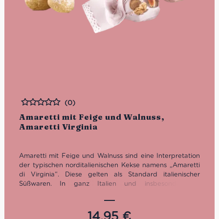
(0)
Bewertet
Amaretti mit Feige und Walnuss,
Amaretti Virginia
Amaretti mit Feige und Walnuss sind eine Interpretation
der typischen norditalienischen Kekse namens „Amaretti
di Virginia“. Diese gelten als Standard italienischer
Süßwaren. In ganz Italien und insbesondere in
italienischen Bäckereien ist diese Keks-Köstlichkeit weit
verbreitet. Obwohl sie traditionell nur mit und aus
Mandeln hergestellt wird, gibt es derzeit viele moderne
14,95
€