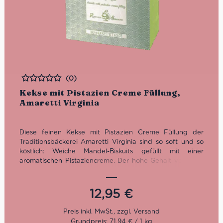
(0)
Bewertet
Kekse mit Pistazien Creme Füllung,
Amaretti Virginia
Diese feinen Kekse mit Pistazien Creme Füllung der
Traditionsbäckerei Amaretti Virginia sind so soft und so
köstlich: Weiche Mandel-Biskuits gefüllt mit einer
aromatischen Pistaziencreme. Der hohe Gehalt von 16 %
Pistazien sorgt für ein intensives Aroma. Dieses
traditionelle Süßgebäck von Amaretti Virginia ist mit der
cremigen Fülle neu interpretiert und passt immer zur
12,95
€
kleinen Espresso-Pause nach italienischer Art. Traditionell
wird das Gebäck von Amaretti Virginia seit über 100
Jahren in dem kleinen Ort Sassello in Ligurien hergstellt.
Grundpreis: 71,94 € / 1 kg