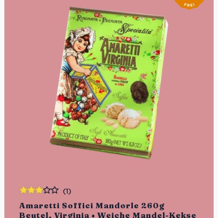
(1)
Bewertet
Amaretti Soffici Mandorle 260g
mit
Beutel, Virginia • Weiche Mandel-Kekse
3.00