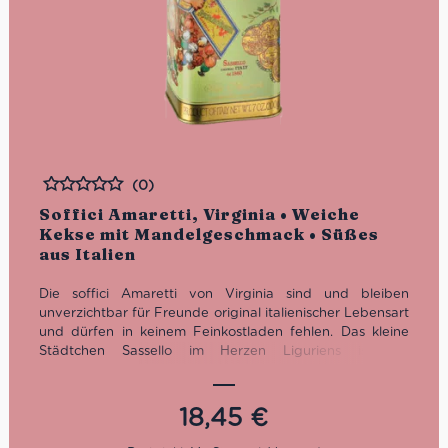
(0)
Bewertet
Soffici Amaretti, Virginia • Weiche
Kekse mit Mandelgeschmack • Süßes
aus Italien
Die soffici Amaretti von Virginia sind und bleiben
unverzichtbar für Freunde original italienischer Lebensart
und dürfen in keinem Feinkostladen fehlen.
Das kleine
Städtchen Sassello im Herzen Liguriens ist die
unumstrittene Geburtsstätte der legendären weichen
Mandelmakronen. Hier fertigt das noch heute
familiengeführte Unternehmen seit 1860 seine
18,45
€
weltbekannten Amaretti, die zu einem Kaffeegenuss
all‘italiana einfach dazu gehören. Der langanhaltende