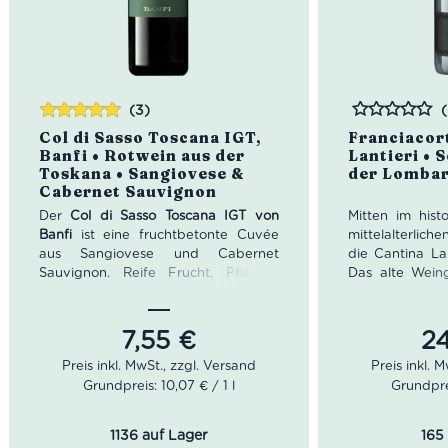
(3)
Bewertet
Bewertet
Col di Sasso Toscana IGT,
Franciacor
mit
5.00
von
Banfi • Rotwein aus der
Lantieri •
5
Toskana • Sangiovese &
der Lombar
Cabernet Sauvignon
Der
Col di Sasso Toscana IGT von
Mitten im hist
Banfi
ist eine fruchtbetonte Cuvée
mittelalterlich
aus Sangiovese und Cabernet
die Cantina Lan
Sauvignon. Reife Frucht, Pflaume
Das alte Weing
und dunkle Beeren treffen auf eine
traumhafte
weiche Struktur, reife Tannine,
malerischen Bli
lebendige Säure und ein angenehm
der Franciac
7,55
€
2
anhaltendes Finale. Ein vielseitiger
Gewölbekel
toskanischer Rotwein zu Pasta mit
Jahrhundert wu
Grundpreis: 10,07 € / 1 l
Grundprei
Ragù, Lasagne, Fleischgerichten und
modernen Geb
gereiftem Käse. Alkoholgehalt: 13%
Böden sind lehm
Vol. Inhalt: 0,75 l. Serviertemperatur:
auch dem Fran
1136 auf Lager
165
16–18°C.
zugute tut.