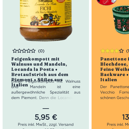
(0)
(
Bewertet
Bewertet
Feigenkompott mit
Panettone 
mit
4.00
Walnuss und Mandeln,
Blechdose,
von 5
Locanda la Posta •
Feine Weih
Brotaufstrich aus dem
Backware •
Piemont • Süßes aus
Italien
Dieser Feigenkompott mit Walnuss
Italien
und Mandeln ist eine
Der Panetton
außergewöhnliche Spezialität aus
Vecchio For
dem Piemont. Denn die Locanda La
schönen Gesche
Posta dient seit dem 17. Jahrhundert
versüßt dahe
als Hotel und Raststätte für
Weihnachtszeit
gutbetuchte Durchreisende. Seit
auch noch idea
5,95
€
1
vielen Generationen verwöhnt die
Freunde und 
Familie Genovesio ihre Gäste mit
perfekt und 