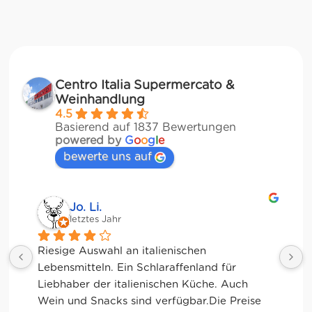
Centro Italia Supermercato &
Weinhandlung
4.5
Basierend auf 1837 Bewertungen
powered by
G
o
o
g
l
e
bewerte uns auf
Jessica Chu
letztes Jahr
Tolle Auswahl! Die Frischetheke und der 
Kaffee sind ebenfalls sensationell. Viele 
glutenfreie Optionen.