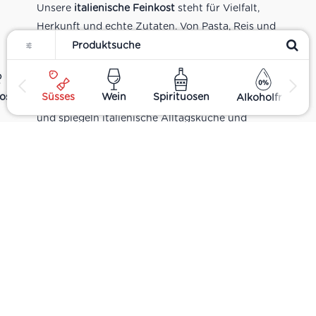
Unsere
italienische Feinkost
steht für Vielfalt,
Herkunft und echte Zutaten. Von Pasta, Reis und
Filter
Tomatensaucen über Olivenöl, Antipasti und
Pesto bis zu Balsamico und Spezialitäten aus
verschiedenen Regionen Italiens. Alle Produkte
ost
Süsses
Wein
Spirituosen
Alkoholfrei
sind Teil unseres realen Supermarkt-Sortiments
und spiegeln italienische Alltagsküche und
Tradition wider. Italienische Feinkost online
kaufen.
Catering