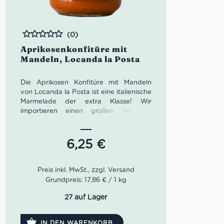
(0)
Bewertet
Aprikosenkonfitüre mit
Mandeln, Locanda la Posta
Die Aprikosen Konfitüre mit Mandeln
von Locanda la Posta ist eine italienische
Marmelade der extra Klasse! Wir
importieren einen großen Teil des
Sortiments von Locanda La Posta selbst.
Die Aprikosen-Mandel-Konfitüre fällt
dadurch auf, dass die darin enthaltenen
6,25
€
Aromen nicht durch den aufdringlichen
Gebrauch von Zucker überdeckt
werden. Alles in allem also ein sehr
delikates Gut italienischer, dicht
Grundpreis: 17,86 € / 1 kg
gepackter Aromen in Form einer
Marmelade.
27 auf Lager
IN DEN WARENKORB