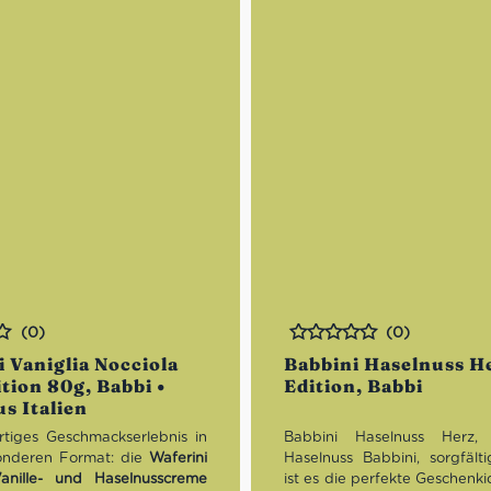
(0)
(0)
Bewertet
 Vaniglia Nocciola
Babbini Haselnuss H
tion 80g, Babbi •
Edition, Babbi
s Italien
artiges Geschmackserlebnis in
Babbini Haselnuss Herz,
onderen Format: die
Waferini
Haselnuss Babbini, sorgfälti
anille- und Haselnusscreme
ist es die perfekte Geschenki