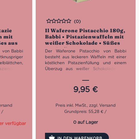
(0)
Bewertet
tazie
Il Waferone Pistacchio 180g,
n mit
Babbi • Pistazienwaffeln mit
ßes aus
weißer Schokolade • Süßes
aus Italien
e von Babbi
Der Waferone Pistacchio von Babbi
tknuspriger
besteht aus leckeren Waffeln mit einer
blättchen,
köstlichen Pistazienfüllung und einem
ziencreme,
Überzug aus weißer Schokolade. Sie
ner Schicht
eignen sich ideal als praktischen Snack
lecker!
für alle Pistazienliebhaber. Bei den
bbi werden
Produkten von Babbi werden nur
9,95
€
atürliche
hochwertige und natürliche Rohstoffe
 die nach
verwendet, die nach sorgfältiger
 nach der
Auswahl nach der klassischen
n Tradition
handwerklichen Tradition Italiens
 /
Grundpreis: 55,28 € /
verarbeitet werden.
0 auf Lager
er verfügbar
IN DEN WARENKORB