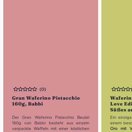
(0)
Bewertet
Bewertet
Gran Waferino Pistacchio
Waferini
160g, Babbi
Love Edi
Süßes au
Der Gran Waferino Pistacchio Beutel
Ein einzig
160g von Babbi besteht aus einzeln
einem bes
verpackte Waffeln mit einer köstlichen
Oro mit V