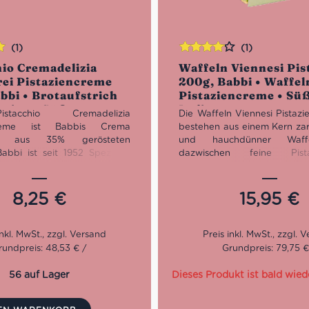
(1)
(1)
Bewertet
hio Cremadelizia
Waffeln Viennesi Pis
n
mit
4.00
rei Pistaziencreme
200g, Babbi • Waffel
von 5
bbi • Brotaufstrich
Pistaziencreme • Sü
azien • Süßes aus
Italien
tacchio Cremadelizia
Die Waffeln Viennesi Pistazi
ncreme ist Babbis Crema
bestehen aus einem Kern zar
le aus 35% gerösteten
und hauchdünner Waffel
Babbi ist seit 1952 Spezialist
dazwischen feine Pista
en und leckere Waffeln. Doch
umhüllt von einer hauchfei
taufstriche wie diese
weißer Schokolade – einfach 
reme sind eine ganz eigene
Bei den Produkten von Ba
8,25
€
15,95
€
r sich.
nur hochwertige und n
rodukten von Babbi werden
Rohstoffe verwendet,
wertige und natürliche
sorgfältiger Auswahl
e verwendet. Sie werden
klassischen handwerkliche
rundpreis: 48,53 € /
Grundpreis: 79,75 €
ig ausgewählt, nach der
Italiens verarbeitet werden.
n handwerklichen Tradition
56 auf Lager
Dieses Produkt ist bald wied
rarbeitet. Die Raffination und
ierung der Cremes, die von