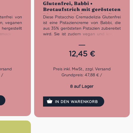
Glutenfrei, Babbi •
5
Brotaufstrich mit gerösteten
Pistazien • Süßes aus Italien
tenfrei von
Diese Pistacchio Cremadelizia Glutenfrei
 aus
en, veganen
ist eine Pistaziencreme von Babbi, die
hergestellt
aus 35% gerösteten Pistazien zubereitet
hmack mit
wird. Sie ist zudem vegan und koscher
um Genießen
zertifiziert. Babbi ist seit 1952 Spezialist
elweise oder
für Süßwaren und leckere Waffeln in
n Desserts
Italien. Die Brotaufstriche, wie diese
12,45
€
ihen. Lasse
Pistaziencreme, sind eine ganz eigene
siven und
Kategorie für sich und muss unbedingt
bern!
probiert werden!
 /
Grundpreis: 47,88 € /
8 auf Lager
IN DEN WARENKORB