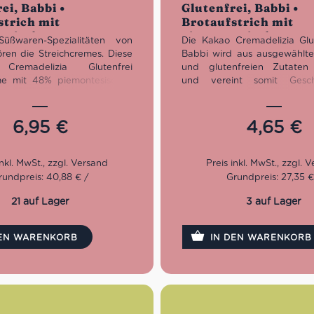
ei, Babbi •
Glutenfrei, Babbi •
strich mit
Brotaufstrich mit
esischen
piemontesischen
ßwaren-Spezialitäten von
Die Kakao Cremadelizia Glu
ssen • Süßes aus
Haselnüssen • Süßes
ren die Streichcremes. Diese
Babbi wird aus ausgewählt
Italien
Cremadelizia Glutenfrei
und glutenfreien Zutaten 
me mit 48% piemontesischen
und vereint somit Gesc
n IGP ist eine süße, vegane
Qualität. Sie ist perfekt z
freie Verwöhnung. Du kannst
auf einer Scheibe Brot, löff
er Scheibe Brot oder in einem
um Deinen hausgemachte
6,95
€
4,65
€
Rezept als Dessert verwenden
eine besondere Note zu verle
en. Die Babbi Brotaufstrichse
Dich von seinem inten
 vielen fantastischen
cremigen Geschmack verzau
richtungen erhältlich: Kakao,
rundpreis: 40,88 € /
Grundpreis: 27,35 €
aramellisierte Feigen, Gianduia
d Haselnuss Suprema.
21 auf Lager
3 auf Lager
DEN WARENKORB
IN DEN WARENKORB