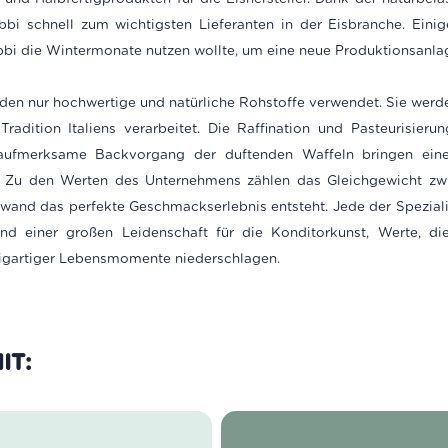
bi schnell zum wichtigsten Lieferanten in der Eisbranche. Einige
abbi die Wintermonate nutzen wollte, um eine neue Produktionsanl
en nur hochwertige und natürliche Rohstoffe verwendet. Sie werd
Tradition Italiens verarbeitet. Die Raffination und Pasteurisier
r aufmerksame Backvorgang der duftenden Waffeln bringen ein
.
Zu den Werten des Unternehmens zählen das Gleichgewicht zw
fwand das perfekte Geschmackserlebnis entsteht. Jede der Spezialit
und einer großen Leidenschaft für die Konditorkunst, Werte, die
igartiger Lebensmomente niederschlagen.
IT: