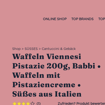
ONLINE SHOP
TOP BRANDS
TOP
Shop
>
SÜSSES
>
Cantuccini & Gebäck
Waffeln Viennesi
Pistazie 200g, Babbi •
Waffeln mit
Pistaziencreme •
Süßes aus Italien
1