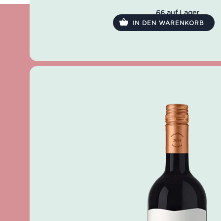
Farbe: Strohgelb
Geruch: Honig, Vanille, Brotkruste, Birne
66 auf Lager
Geschmack: trocken, seidig, sauber, lang anhalten
IN DEN WARENKORB