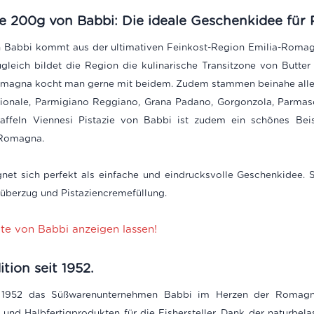
ie 200g von Babbi:
Die ideale Geschenkidee für P
n Babbi kommt aus der ultimativen Feinkost-Region Emilia-Romagn
Zugleich bildet die Region die kulinarische Transitzone von But
Romagna kocht man gerne mit beidem. Zudem stammen beinahe alle K
zionale, Parmigiano Reggiano, Grana Padano, Gorgonzola, Parmasch
ffeln Viennesi Pistazie von Babbi ist zudem ein schönes Beisp
-Romagna.
gnet sich perfekt als einfache und eindrucksvolle Geschenkidee. Si
berzug und Pistaziencremefüllung.
kte von Babbi anzeigen lassen!
ition seit 1952.
r 1952 das Süßwarenunternehmen Babbi im Herzen der Romagna. 
n und Halbfertigprodukten für die Eishersteller. Dank der naturbel