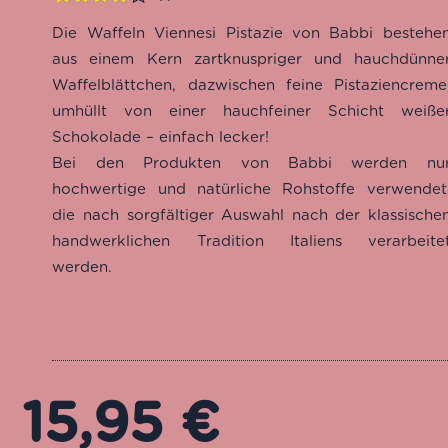
Bewertet
1
Die Waffeln Viennesi Pistazie von Babbi bestehe
mit
4.00
von 5,
aus einem Kern zartknuspriger und hauchdünne
basierend
Waffelblättchen, dazwischen feine Pistaziencreme
auf
umhüllt von einer hauchfeiner Schicht weiße
Kundenbewertung
Schokolade – einfach lecker!
Bei den Produkten von Babbi werden nu
hochwertige und natürliche Rohstoffe verwendet
die nach sorgfältiger Auswahl nach der klassische
handwerklichen Tradition Italiens verarbeite
werden.
15,95
€