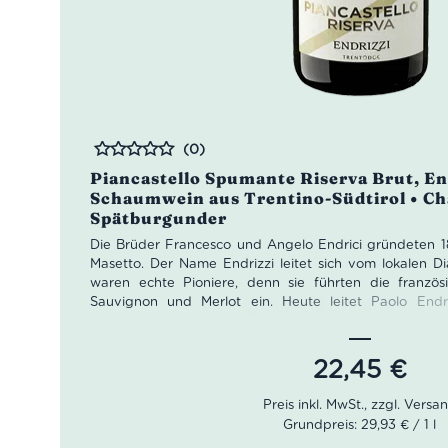
(0)
Bewertet
Piancastello Spumante Riserva Brut, End
Schaumwein aus Trentino-Südtirol • C
Spätburgunder
Die Brüder Francesco und Angelo Endrici gründeten 1
Masetto. Der Name Endrizzi leitet sich vom lokalen Di
waren echte Pioniere, denn sie führten die franzö
Sauvignon und Merlot ein. Heute leitet Paolo Endr
Generation.
Der Piancastello Spumante Riserva Brut von Ednrizzi er
22,45
€
Monaten auf der Hefe. Die strohgelbe Farbe wirkt inten
In der Nase kommen Noten von Honig, Vanille, Brot
Gaumen trocken, seidig, sauber als auch lang anhalten
Grundpreis: 29,93 € / 1 l