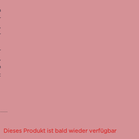
n
r
,
r
r
,
n
t
Dieses Produkt ist bald wieder verfügbar