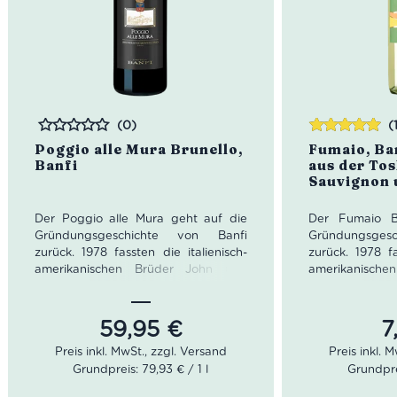
(0)
(
Bewertet
Bewertet
Poggio alle Mura Brunello,
Fumaio, Ba
mit
5.00
von
Banfi
aus der Tos
5
Sauvignon 
Der Poggio alle Mura geht auf die
Der Fumaio B
Gründungsgeschichte von Banfi
Gründungsges
zurück. 1978 fassten die italienisch-
zurück. 1978 fa
amerikanischen Brüder John und
amerikanisch
Harry Mariani den Entschluss, ihr
Harry Mariani
gemeinsames Weingut zu gründen.
gemeinsames 
Die beiden Brüder hatten von
Die beiden 
59,95
€
7
Beginn an die Vorstellung eines
Beginn an di
hochmodernen Weinguts. Der
hochmodern
Grundpreis: 79,93 € / 1 l
Grundprei
renommierte Önologe Enzio Rivella
renommierte Ö
half den Brüdern das optimale Stück
half den Brüde