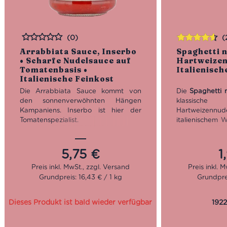
(0)
(
Bewertet
Bewertet
Arrabbiata Sauce, Inserbo
Spaghetti n
mit
4.50
• Scharfe Nudelsauce auf
Hartweizen
von 5
Tomatenbasis •
Italienisch
Italienische Feinkost
Die Arrabbiata Sauce kommt von
Die
Spaghetti 
den sonnenverwöhnten Hängen
klassisch
Kampaniens. Inserbo ist hier der
Hartweizen
Tomatenspezialist. Das
italienischem W
Familienunternehmen wurde 1983
und vielseitig 
gegründet und versorgt seitdem
Länge, 2,00 m
ganz Italien, und darüber hinaus, mit
Minuten Kochz
5,75
€
1
feinsten Tomatenkonserven und
ideal für die 
authentischen Sugi nach originaler
italienischen
Grundpreis: 16,43 € / 1 kg
Grundprei
Rezeptur. Die Tomaten dieser
Pomodoro, Agli
Arrabbiata auce stammen aus den
Cacio e Pepe
Anbaugebieten Agro Sarnese
Spaghetti alle
Dieses Produkt ist bald wieder verfügbar
1922
Nocerino, Monti Lattari als auch von
für alle, die 
den Hängen des Vesuvs.
Spaghetti on
und Wert a