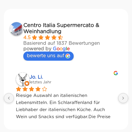
Centro Italia Supermercato &
Weinhandlung
4.5
Basierend auf 1837 Bewertungen
powered by
G
o
o
g
l
e
bewerte uns auf
Jessica Chu
letztes Jahr
Tolle Auswahl! Die Frischetheke und der 
Kaffee sind ebenfalls sensationell. Viele 
glutenfreie Optionen.