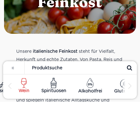
Feinkost
Unsere
italienische Feinkost
steht für Vielfalt,
Herkunft und echte Zutaten. Von Pasta, Reis und
Filter
Tomatensaucen über Olivenöl, Antipasti und
Pesto bis zu Balsamico und Spezialitäten aus
verschiedenen Regionen Italiens. Alle Produkte
ses
Wein
Spirituosen
Alkoholfrei
Glutenfrei
sind Teil unseres realen Supermarkt-Sortiments
und spiegeln italienische Alltagsküche und
Tradition wider. Italienische Feinkost online
kaufen.