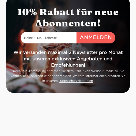
Tabakwürze
10% Rabatt für neue
Geschmack: frisch, lebendig,
cremige Perlage
Abonnenten!
Wir versenden maximal 2 Newsletter pro Monat
mit unseren exklusiven Angeboten und
Empfehlungen!
Durch Ihre Anmeldung stimmen Sie dem Erhalt von Werbe-E-Mails zu. Sie
können sich jederzeit wieder abmelden. Weitere Informationen erhalten Sie
in unseren
Datenschutzrichtlinien
.