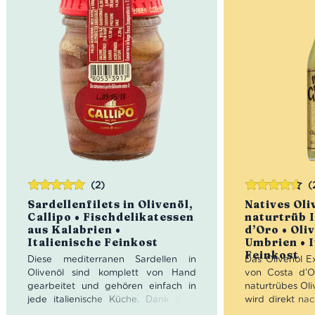
(2)
(
Bewertet
Bewertet
Sardellenfilets in Olivenöl,
Natives Oli
mit
5.00
von
mit
4.50
Callipo • Fischdelikatessen
naturtrüb I
5
von 5
aus Kalabrien •
d’Oro • Oli
Italienische Feinkost
Umbrien • I
Feinkost
Diese mediterranen Sardellen in
Das Olivenöl Ex
Olivenöl sind komplett von Hand
von Costa d’Or
gearbeitet und gehören einfach in
naturtrübes Oli
jede italienische Küche. Dank ihres
wird direkt na
aromatischen und salzigen
in der Mühle ka