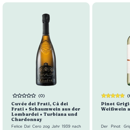
(0)
(
Bewertet
Bewertet
Cuvée dei Frati, Cà dei
Pinot Grigi
mit
5.00
von
Frati • Schaumwein aus der
Weißwein a
5
Lombardei • Turbiana und
Chardonnay
Felice Dal Cero zog Jahr 1939 nach
Der Pinot Gr