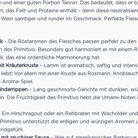
 und einer guten Portion Tannin. Das bedeutet, dass er 
t, das Fett und Proteine enthält – denn diese neutralisier
ein samtiger und runder im Geschmack. Perfekte Fleisc
ak
– Die Röstaromen des Fleisches passen perfekt zu den
des Primitivo. Besonders gut harmoniert er mit einem 
k, das eine ordentliche Marmorierung hat.
t Kräuterkruste
– Lamm ist aromatisch, saftig und intens
o liebt! Vor allem mit einer Kruste aus Rosmarin, Knoblau
s Aroma-Spiel.
inderrippen
– Lang geschmorte Gerichte mit dunklen, w
in. Die Fruchtigkeit des Primitivo hebt die Umami-Noten i
 Ein Hirschragout oder ein Rehbraten mit Wacholder und
 Primitivo unterstützt die erdigen und würzigen Aromen u
ndgefühl.
mit rauchiger Sauce
– Wer auf amerikanisches Barbecue 