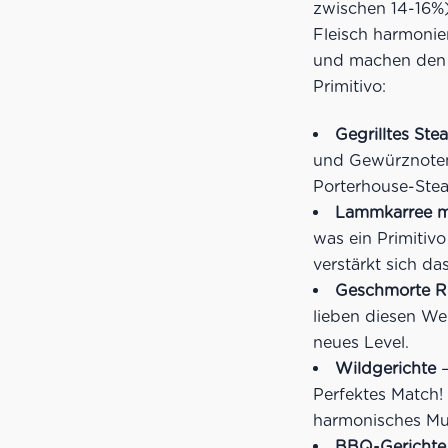
zwischen 14-16%)
Fleisch harmonier
und machen den W
Primitivo:
Gegrilltes Ste
und Gewürznoten 
Porterhouse-Stea
Lammkarree mi
was ein Primitiv
verstärkt sich da
Geschmorte R
lieben diesen We
neues Level.
Wildgerichte
–
Perfektes Match!
harmonisches Mu
BBQ-Gerichte 