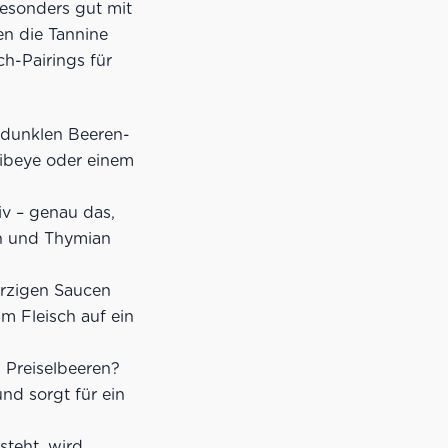
besonders gut mit
en die Tannine
h-Pairings für
 dunklen Beeren-
Ribeye oder einem
iv – genau das,
ch und Thymian
ürzigen Saucen
m Fleisch auf ein
 Preiselbeeren?
nd sorgt für ein
steht, wird