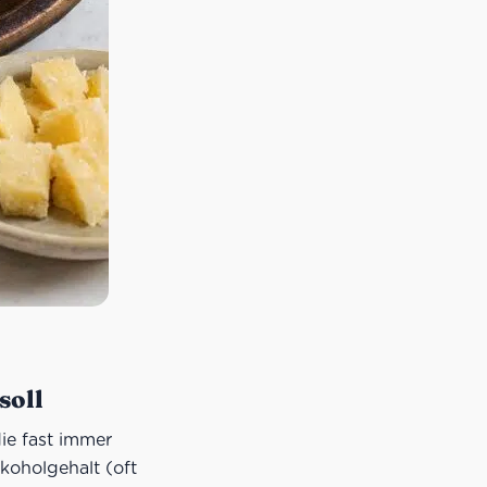
soll
die fast immer
lkoholgehalt (oft