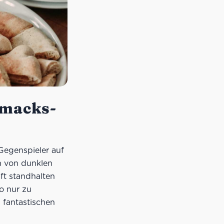
hmacks­
Gegenspieler auf
en von dunklen
ft standhalten
o nur zu
m fantastischen