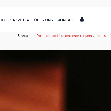
 10
GAZZETTA
ÜBER UNS
KONTAKT
Startseite
>
Posts tagged "italienischer rotwein zum essen"