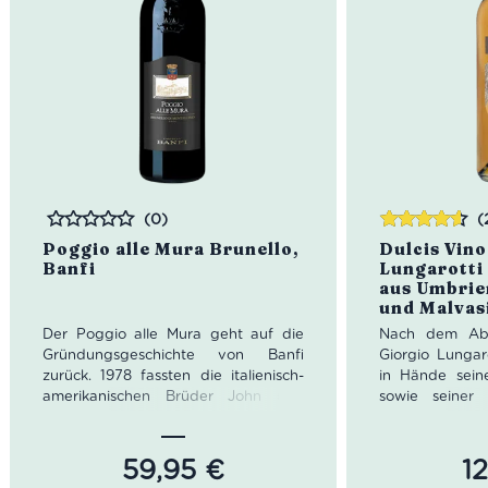
(0)
(
Bewertet
Bewertet
Poggio alle Mura Brunello,
Dulcis Vino
mit
4.50
Banfi
Lungarotti
von 5
aus Umbrie
und Malvas
Der Poggio alle Mura geht auf die
Nach dem Abl
Gründungsgeschichte von Banfi
Giorgio Lungaro
zurück. 1978 fassten die italienisch-
in Hände sein
amerikanischen Brüder John und
sowie seiner
Harry Mariani den Entschluss, ihr
Teresa. Die Tö
gemeinsames Weingut zu gründen.
Leitung von Lu
Die beiden Brüder hatten von
Severini zu
59,95
€
1
Beginn an die Vorstellung eines
italienischen 