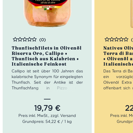
(0)
Bewertet
Bewertet
Thunfischfilets in Olivenöl
Natives Oli
Riserva Oro, Callipo •
Terra di Ba
Thunfisch aus Kalabrien •
• Olivenöl 
Italienische Feinkost
Italienisch
Callipo ist seit über 100 Jahren das
Das Terra di Ba
kalabrische Synonym für eingelegten
ein vorzügli
Thunfisch. Seit der Antike ist der
Olivenöl Extr
Thunfischfang in Pizzo eine
offenbart sich
essentielle Tradition. 1913 gründete
Goldgelb mit 
Giacinto Callipo das gleichnamige
Geschmack ist
Unternehmen. Da er zu den ersten
gepaart mit le
19,79
€
2
gehörten, der den Thunfisch auch
Das kaltgepres
konservieren konnte, ging es steil
Bari von Casa 
Grundpreis: 54,22 € / 1 kg
Grundprei
aufwärts. 1926 berief das Köngshaus
gerne ganz s
Callipo zum offiziellen Lieferanten.
Burrata mit 