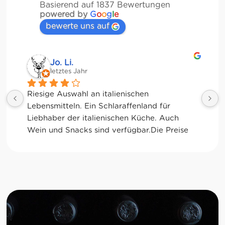
Basierend auf 1837 Bewertungen
powered by
G
o
o
g
l
e
bewerte uns auf
Jessica Chu
letztes Jahr
Tolle Auswahl! Die Frischetheke und der 
Kaffee sind ebenfalls sensationell. Viele 
glutenfreie Optionen.