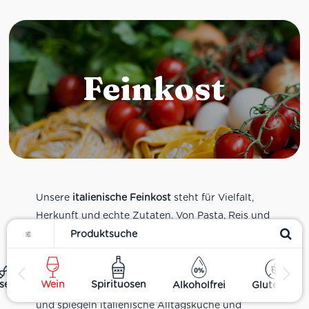
Feinkost
Unsere
italienische Feinkost
steht für Vielfalt,
Herkunft und echte Zutaten. Von Pasta, Reis und
Filter
Tomatensaucen über Olivenöl, Antipasti und
Pesto bis zu Balsamico und Spezialitäten aus
verschiedenen Regionen Italiens. Alle Produkte
ses
Wein
Spirituosen
Alkoholfrei
Glutenfrei
sind Teil unseres realen Supermarkt-Sortiments
und spiegeln italienische Alltagsküche und