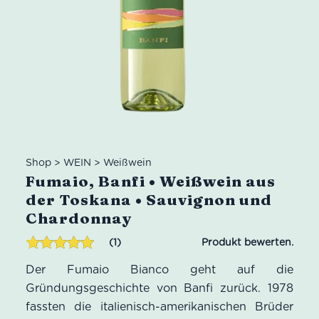
Shop
>
WEIN
>
Weißwein
Fumaio, Banfi • Weißwein aus
der Toskana • Sauvignon und
Chardonnay
1
Bewertet mit
1
Der Fumaio Bianco geht auf die
5.00
von 5,
basierend
Gründungsgeschichte von Banfi zurück. 1978
auf
fassten die italienisch-amerikanischen Brüder
Kundenbewertung