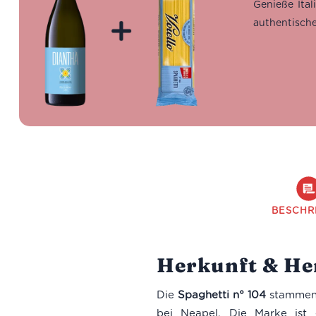
Genieße Ita
authentische
BESCHR
Herkunft & Her
Die
Spaghetti n° 104
stammen
bei Neapel. Die Marke ist 