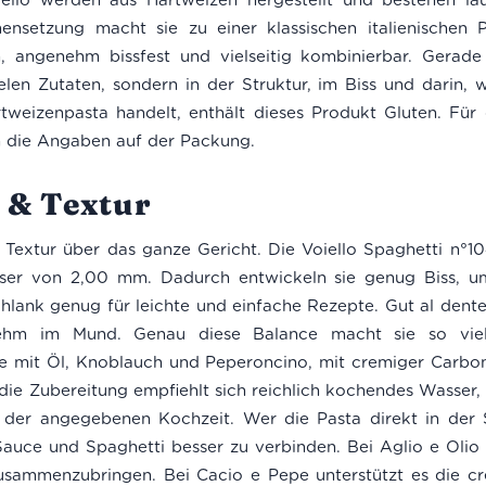
ensetzung macht sie zu einer klassischen italienischen 
, angenehm bissfest und vielseitig kombinierbar. Gerade
ielen Zutaten, sondern in der Struktur, im Biss und darin, 
tweizenpasta handelt, enthält dieses Produkt Gluten. Für 
n die Angaben auf der Packung.
 & Textur
e Textur über das ganze Gericht. Die Voiello Spaghetti n°1
er von 2,00 mm. Dadurch entwickeln sie genug Biss, um
hlank genug für leichte und einfache Rezepte. Gut al dente 
nehm im Mund. Genau diese Balance macht sie so vielse
 mit Öl, Knoblauch und Peperoncino, mit cremiger Carbon
die Zubereitung empfiehlt sich reichlich kochendes Wasser
er angegebenen Kochzeit. Wer die Pasta direkt in der S
uce und Spaghetti besser zu verbinden. Bei Aglio e Olio hi
usammenzubringen. Bei Cacio e Pepe unterstützt es die c