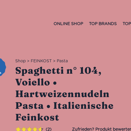
ONLINE SHOP
TOP BRANDS
TOP
Shop
>
FEINKOST
>
Pasta
Spaghetti n° 104,
Voiello •
Hartweizennudeln
Pasta • Italienische
Feinkost
2