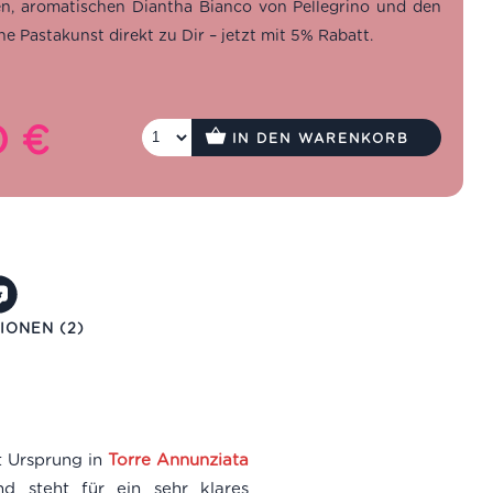
hen, aromatischen Diantha Bianco von Pellegrino und den
e Pastakunst direkt zu Dir – jetzt mit 5% Rabatt.
0
€
icher
Aktueller
IN DEN WARENKORB
Preis
ist:
8,60 €.
IONEN (2)
it Ursprung in
Torre Annunziata
d steht für ein sehr klares