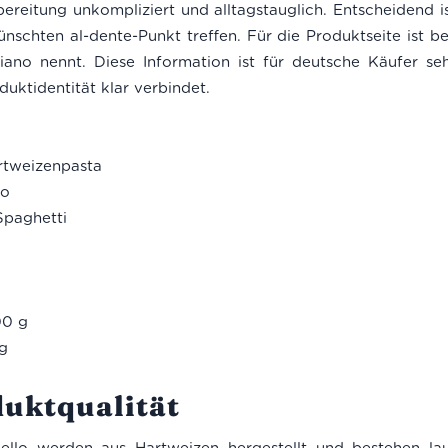
ereitung unkompliziert und alltagstauglich. Entscheidend i
chten al-dente-Punkt treffen. Für die Produktseite ist be
ano nennt. Diese Information ist für deutsche Käufer sehr
duktidentität klar verbindet.
artweizenpasta
no
Spaghetti
00 g
g
duktqualität
ello werden aus Hartweizen hergestellt und bestehen la