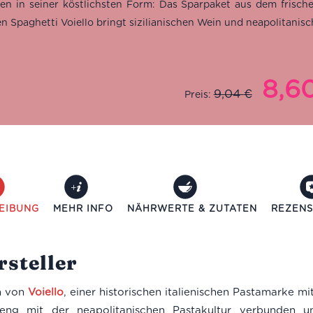
lien in seiner köstlichsten Form: Das Sparpaket aus dem frisc
n Spaghetti Voiello bringt sizilianischen Wein und neapolitanisch
8,6
Ursprüngl
9,04
€
Preis:
Preis
war:
9,04 €
EIBUNG
MEHR INFO
NÄHRWERTE & ZUTATEN
REZENS
steller
 von
Voiello
, einer historischen italienischen Pastamarke m
eng mit der neapolitanischen Pastakultur verbunden un