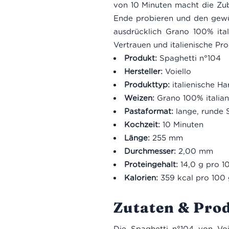
von 10 Minuten macht die Zub
Ende probieren und den gewüns
ausdrücklich Grano 100% itali
Vertrauen und italienische Pro
Produkt:
Spaghetti n°104
Hersteller:
Voiello
Produkttyp:
italienische H
Weizen:
Grano 100% italia
Pastaformat:
lange, runde 
Kochzeit:
10 Minuten
Länge:
255 mm
Durchmesser:
2,00 mm
Proteingehalt:
14,0 g pro 1
Kalorien:
359 kcal pro 100 
Zutaten & Pro
Die Spaghetti n°104 von Voi