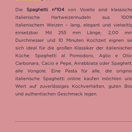
Bewertet
2
Die
Spaghetti n°104
von Voiello sind klassisch
mit
4.50
von 5,
italienische Hartweizennudeln aus 100
basierend
italienischem Weizen – lang, elegant und vielseiti
auf
einsetzbar. Mit 255 mm Länge, 2,00 m
Kundenbewertungen
Durchmesser und 10 Minuten Kochzeit eignen si
sich ideal für die großen Klassiker der italienische
Küche: Spaghetti al Pomodoro, Aglio e Olio
Carbonara, Cacio e Pepe, Arrabbiata oder Spaghett
alle Vongole. Eine Pasta für alle, die origina
italienische Spaghetti online kaufen möchten un
Wert auf zuverlässiges Kochverhalten, guten Bis
und authentischen Geschmack legen.