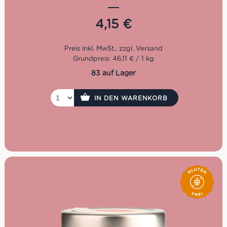
sizilianischen Trockenfrüchte
exzellente Produkte her. Die
Qualität und Auswahl der besten Pistazien steht an aller
4,15
€
erster Stelle, dass kannst Du an ihren unverkennbaren
Geschmack wiedererkennen.
Glutenfrei
Grundpreis: 46,11 € / 1 kg
Auch im 190g Format erhältlich
83 auf Lager
IN DEN WARENKORB