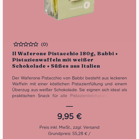
(0)
Bewertet
Il Waferone Pistacchio 180g, Babbi •
Pistazienwaffeln mit weißer
Schokolade • Süßes aus Italien
Der Waferone Pistacchio von Babbi besteht aus leckeren
Waffeln mit einer köstlichen Pistazienfüllung und einem
Überzug aus weißer Schokolade. Sie eignen sich ideal als
praktischen Snack für alle Pistazienliebhaber. Bei den
Produkten von Babbi werden nur hochwertige und
natürliche Rohstoffe verwendet, die nach sorgfältiger
Auswahl nach der klassischen handwerklichen Tradition
9,95
€
Italiens verarbeitet werden.
Grundpreis: 55,28 € /