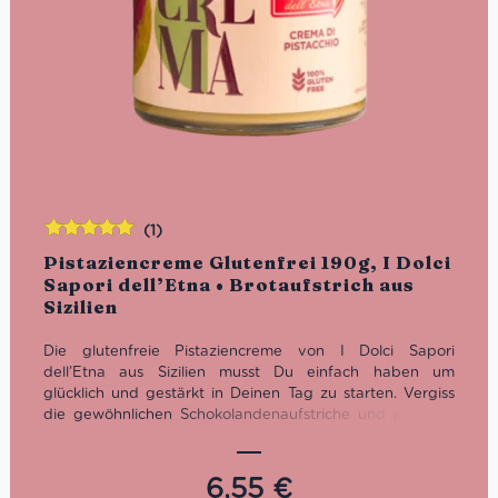
(1)
Bewertet
Pistaziencreme Glutenfrei 190g, I Dolci
mit
5.00
von
Sapori dell’Etna • Brotaufstrich aus
5
Sizilien
Die glutenfreie Pistaziencreme von I Dolci Sapori
dell’Etna aus Sizilien musst Du einfach haben um
glücklich und gestärkt in Deinen Tag zu starten. Vergiss
die gewöhnlichen Schokolandenaufstriche und probiere
den köstlichen Brotaufstrich aus 30% Pistazien. Seit über
15 Jahren stellt I Dolci Sapori dell’Etna für Liebhaber der
sizilianischen Trockenfrüchte exzellente Produkte her. Die
6,55
€