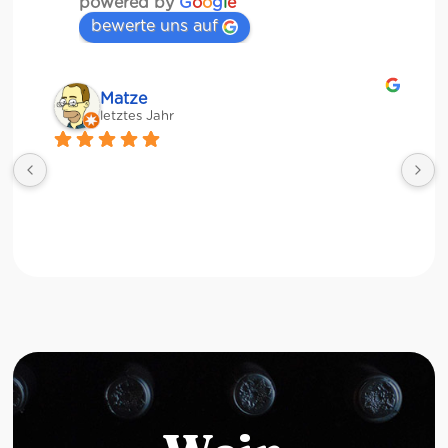
powered by
G
o
o
g
l
e
bewerte uns auf
Matze
letztes Jahr