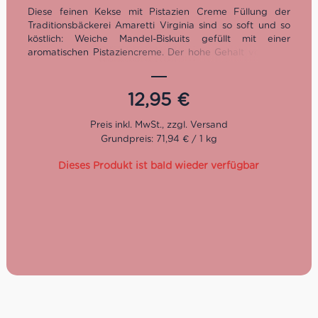
Diese feinen Kekse mit Pistazien Creme Füllung der
Traditionsbäckerei Amaretti Virginia sind so soft und so
köstlich: Weiche Mandel-Biskuits gefüllt mit einer
aromatischen Pistaziencreme. Der hohe Gehalt von 16 %
Pistazien sorgt für ein intensives Aroma. Dieses
traditionelle Süßgebäck von Amaretti Virginia ist mit der
cremigen Fülle neu interpretiert und passt immer zur
12,95
€
kleinen Espresso-Pause nach italienischer Art. Traditionell
wird das Gebäck von Amaretti Virginia seit über 100
Jahren in dem kleinen Ort Sassello in Ligurien hergstellt.
Grundpreis: 71,94 € / 1 kg
Besonders die aufwändigen, edlen Verpackungen der
Produkte machen sie zu einem besonders schönen
Dieses Produkt ist bald wieder verfügbar
Geschenk.