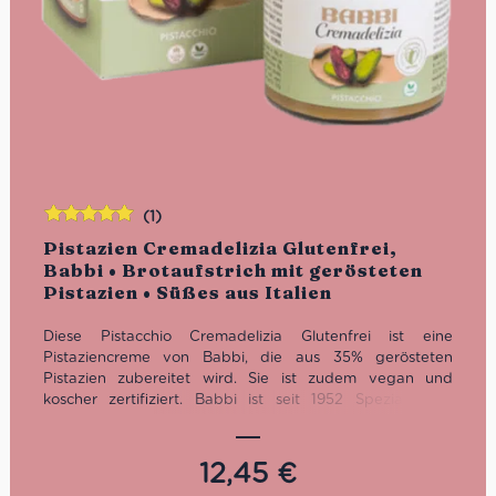
(1)
Bewertet
Pistazien Cremadelizia Glutenfrei,
mit
5.00
von
Babbi • Brotaufstrich mit gerösteten
5
Pistazien • Süßes aus Italien
Diese Pistacchio Cremadelizia Glutenfrei ist eine
Pistaziencreme von Babbi, die aus 35% gerösteten
Pistazien zubereitet wird. Sie ist zudem vegan und
koscher zertifiziert. Babbi ist seit 1952 Spezialist für
Süßwaren und leckere Waffeln in Italien. Die
Brotaufstriche, wie diese Pistaziencreme, sind eine ganz
eigene Kategorie für sich und muss unbedingt probiert
12,45
€
werden!