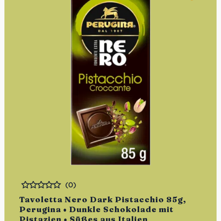
(0)
Bewertet
Tavoletta Nero Dark Pistacchio 85g,
Perugina • Dunkle Schokolade mit
Pistazien • Süßes aus Italien