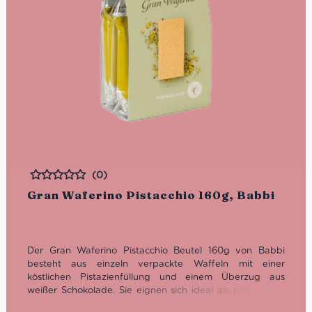
(0)
Bewertet
Gran Waferino Pistacchio 160g, Babbi
Der Gran Waferino Pistacchio Beutel 160g von Babbi
besteht aus einzeln verpackte Waffeln mit einer
köstlichen Pistazienfüllung und einem Überzug aus
weißer Schokolade. Sie eignen sich ideal als praktischen
und leckeren Snack für alle Pistazienliebhaber.