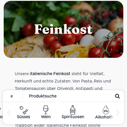
Feinkost
Unsere
italienische Feinkost
steht für Vielfalt,
Herkunft und echte Zutaten. Von Pasta, Reis und
Tomatensaucen über Olivenöl, Antipasti und
Pesto bis zu Balsamico und Spezialitäten aus
verschiedenen Regionen Italiens. Alle Produkte
sind Teil unseres realen Supermarkt-Sortiments
ost
Süsses
Wein
Spirituosen
Alkoholfrei
und spiegeln italienische Alltagsküche und
Tradition wider. Italienische Feinkost online