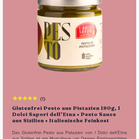
(1)
Bewertet
Glutenfrei Pesto aus Pistazien 190g, I
mit
5.00
von
Dolci Sapori dell’Etna • Pesto Sauce
5
aus Sizilien • Italienische Feinkost
Das Glutenfrei Pesto aus Pistazien von I Dolci dell’Etna
aus Sizilien ist ein Must-Have um Deinen Pastagerichten