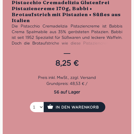
Pistacchio Cremadelizia Glutenfrei
mit
5.00
von
Pistaziencreme 170g, Babbi •
5
Brotaufstrich mit Pistazien • Süßes aus
Italien
Die Pistacchio Cremadelizia Pistaziencreme ist Babbis
Crema Spalmabile aus 35% gerösteten Pistazien. Babbi
ist seit 1952 Spezialist für Süßwaren und leckere Waffeln.
Doch die Brotaufstriche wie diese Pistaziencreme sind
eine ganz eigene Kategorie für sich.
Bei den Produkten von Babbi werden nur hochwertige
und natürliche Rohstoffe verwendet. Sie werden
8,25
€
sorgfältig ausgewählt, nach der klassischen
handwerklichen Tradition Italiens verarbeitet. Die
Raffination und Pasteurisierung der Cremes, die von
Experten kontrolliert werden, sowie der aufmerksame
Grundpreis: 48,53 € /
Backvorgang der duftenden Waffeln bringen einen
56 auf Lager
einzigartigen Geschmack und außerordentliche Feinheit
hervor. Die Babbi Pistacchio Cremadelizia ist zudem
vegan und koscher zertifiziert.
IN DEN WARENKORB