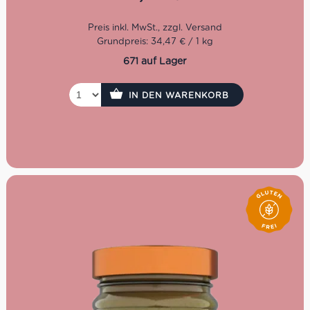
Qualität und Auswahl der besten Pistazien steht an aller
erster Stelle… und das kannst Du an ihrem
unverkennbaren Geschmack wiedererkennen.
Glutenfrei
Grundpreis: 34,47 € / 1 kg
Süß
671 auf Lager
Ideal zum Frühstück, als Snack oder zum Verfeinern
von Desserts
IN DEN WARENKORB