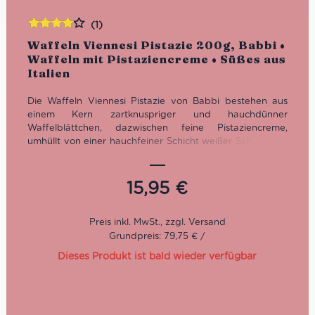
(1)
Bewertet
Waffeln Viennesi Pistazie 200g, Babbi •
mit
4.00
Waffeln mit Pistaziencreme • Süßes aus
von 5
Italien
Die Waffeln Viennesi Pistazie von Babbi bestehen aus
einem Kern zartknuspriger und hauchdünner
Waffelblättchen, dazwischen feine Pistaziencreme,
umhüllt von einer hauchfeiner Schicht weißer Schokolade
– einfach lecker!
Bei den Produkten von Babbi werden nur hochwertige
und natürliche Rohstoffe verwendet, die nach
15,95
€
sorgfältiger Auswahl nach der klassischen
handwerklichen Tradition Italiens verarbeitet werden.
Grundpreis: 79,75 € /
Dieses Produkt ist bald wieder verfügbar