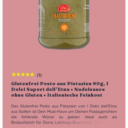
(1)
Bewertet
Glutenfrei Pesto aus Pistazien 90g, I
mit
5.00
von
Dolci Sapori dell’Etna • Nudelsauce
5
ohne Gluten • Italienische Feinkost
Das Glutenfrei Pesto aus Pistazien von I Dolci dell’Etna
aus Sizilien ist Dein Must-Have um Deinen Pastagerichten
die fehlende Würze zu geben.
Ideal auch als
Brotaufstrich für Deine Lieblings-Bruschetta.
Seit über 15
Jahren stellt I Dolci Sapori dell’Etna für Liebhaber
der