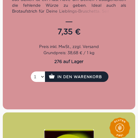
die fehlende Würze zu geben. Ideal auch als
Brotaufstrich für Deine Lieblings-Bruschetta. Seit über 15
Jahren stellt I Dolci Sapori dell’Etna für Liebhaber der
sizilianischen Trockenfrüchte exzellente Produkte her. Die
Qualität und Auswahl der besten Pistazien steht an aller
7,35
€
erster Stelle, dass kannst Du an ihren unverkennbaren
Geschmack wiedererkennen.
Glutenfrei
Auch im 90g Format erhältlich
Grundpreis: 38,68 € / 1 kg
276 auf Lager
IN DEN WARENKORB