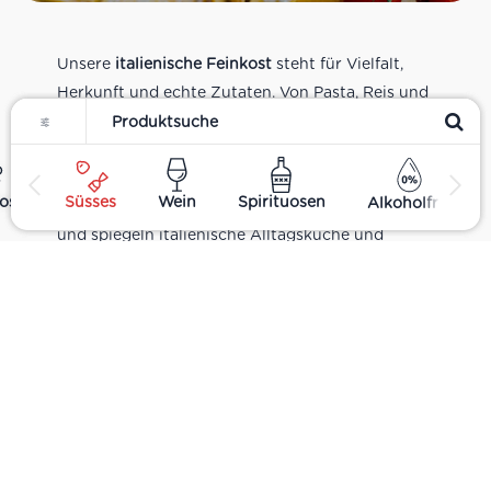
Unsere
italienische Feinkost
steht für Vielfalt,
Herkunft und echte Zutaten. Von Pasta, Reis und
Filter
Tomatensaucen über Olivenöl, Antipasti und
Pesto bis zu Balsamico und Spezialitäten aus
verschiedenen Regionen Italiens. Alle Produkte
ost
Süsses
Wein
Spirituosen
Alkoholfrei
sind Teil unseres realen Supermarkt-Sortiments
und spiegeln italienische Alltagsküche und
Tradition wider. Italienische Feinkost online
kaufen.
Catering