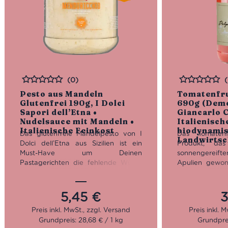
(0)
Bewertet
Bewertet
Pesto aus Mandeln
Tomatenfru
Glutenfrei 190g, I Dolci
690g (Deme
Sapori dell’Etna •
Giancarlo C
Nudelsauce mit Mandeln •
Italienisch
Italienische Feinkost
biodynami
Das glutenfreie Mandelpesto von I
Das Tomatenfr
Landwirtsc
Dolci dell’Etna aus Sizilien ist ein
Produkt, das
Must-Have um Deinen
sonnengerei
Pastagerichten die fehlende Würze
Apulien gewon
zu geben.
Ideal auch als
zeichnet sich
Brotaufstrich für Deine Lieblings-
und intensive
Bruschetta.
Seit über 15 Jahren stellt
Tomaten aus, 
5,45
€
3
I Dolci Sapori dell’Etna für Liebhaber
erst geschnit
der sizilianischen Trockenfrüchte
entsteht e
Grundpreis: 28,68 € / 1 kg
Grundprei
exzellente Produkte her. Die Qualität
Fruchtfleisch