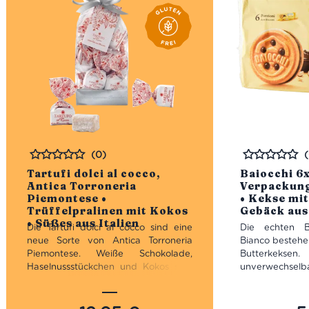
Aus biolo
biodynamisc
(0)
Bewertet
Bewertet
Tartufi dolci al cocco,
Baiocchi 6
Antica Torroneria
Verpackung
Piemontese •
• Kekse mit
Trüffelpralinen mit Kokos
Gebäck aus 
• Süßes aus Italien
Die Tartufi dolci al cocco sind eine
Die echten B
neue Sorte von Antica Torroneria
Bianco bestehe
Piemontese. Weiße Schokolade,
Butterkek
Haselnussstückchen und Kokos sind
unverwechselb
in der Rezeptur ‘al cocco’ enthalten.
weiche Füllung 
Für alle, die sich bereits in die Tartufi
Mulino Bianc
dolci bianchi verliebt haben, sind die
italienischen 