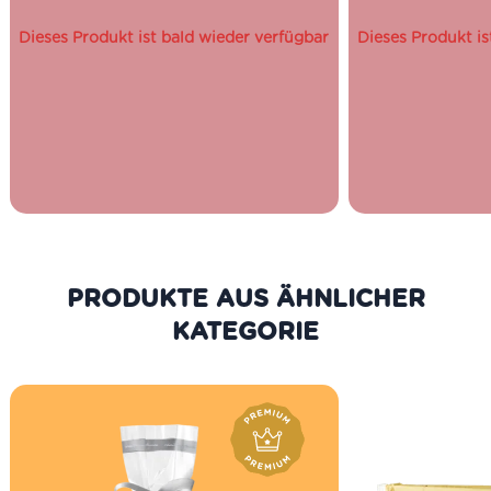
und Auswahl der Zutaten steht
schmackhaften
dabei an aller erster Stelle. Darum
Konsistenz. 
Dieses Produkt ist bald wieder verfügbar
Dieses Produkt is
werden nur rein biologische
Giancarlo Cec
Trockenfrüchte bei der Herstellung
Zubereitung t
verwendet… und das kannst Du an
und Gerichte.
ihrem unverkennbaren Geschmack
wiedererkennen.
Seit neun
bewirtschaft
Glutenfrei
Giancarlo Ceci
Vegan
der italienisch
der Nähe von
sanften Hügel
liegt. In Ap
Tomaten reichli
PRODUKTE AUS DER GLEICHEN
zu den lecke
verarbeitet u
KATEGORIE
werden. Um
Ökosystem un
ringsum zu erha
Ceci darauf, 
Natur zu arbeit
Landgut bio-zer
wird auch nach
produziert.