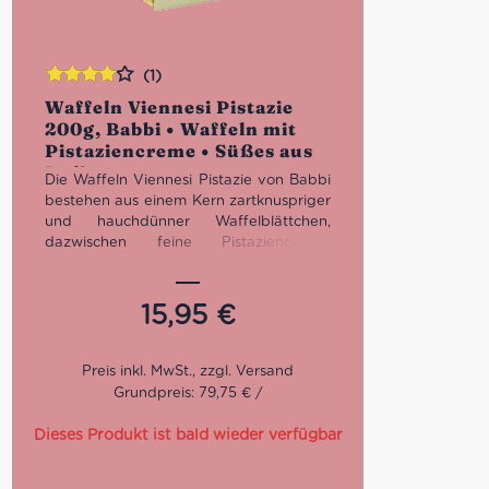
(1)
Bewertet
Waffeln Viennesi Pistazie
mit
4.00
200g, Babbi • Waffeln mit
von 5
Pistaziencreme • Süßes aus
Italien
Die Waffeln Viennesi Pistazie von Babbi
bestehen aus einem Kern zartknuspriger
und hauchdünner Waffelblättchen,
dazwischen feine Pistaziencreme,
umhüllt von einer hauchfeiner Schicht
weißer Schokolade – einfach lecker!
Bei den Produkten von Babbi werden
15,95
€
nur hochwertige und natürliche
Rohstoffe verwendet, die nach
sorgfältiger Auswahl nach der
klassischen handwerklichen Tradition
Grundpreis: 79,75 € /
Italiens verarbeitet werden.
Dieses Produkt ist bald wieder verfügbar