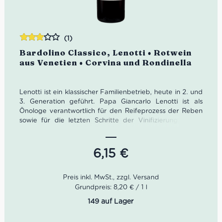
(1)
Bewertet
Bardolino Classico, Lenotti • Rotwein
mit
aus Venetien • Corvina und Rondinella
3.00
von 5
Lenotti ist ein klassischer Familienbetrieb, heute in 2. und
3. Generation geführt. Papa Giancarlo Lenotti ist als
Önologe verantwortlich für den Reifeprozess der Reben
sowie für die letzten Schritte der Vinifizierung. Mama
Marina Lenotti leitet zudem den Verkauf in Italien. Ihr
Sohn Claudio verwaltet und leitet das internationale
Geschäft. Dieser herrliche Bardolino Classico von Lenotti
6,15
€
aus Veneto stammt aus der malerischen Hügelregion auf
der östlichen Seite des Gardasees. Zudem ist der
Geschmack ausgewogen, frisch und trocken. Der
Bordalino Classico soll jung getrunken werden.
Grundpreis: 8,20 € / 1 l
149 auf Lager
Farbe:
helles Rubinrot
Geruch:
rote Beeren, Kirsche, Veilchen