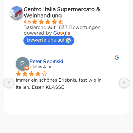
Centro Italia Supermercato &
Weinhandlung
4.5
Basierend auf 1837 Bewertungen
powered by
G
o
o
g
l
e
bewerte uns auf
Matze
letztes Jahr