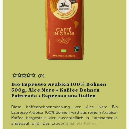
(0)
Bewertet
Bio Espresso Arabica 100% Bohnen
500g, Alce Nero • Kaffee Bohnen
Fairtrade • Espresso aus Italien
Diese Kaffeebohnenmischung von Alce Nero Bio
Espresso Arabica 100% Bohnen wird aus reinem Arabica-
Kaffee hergestellt, der ausschließlich in Lateinamerika
angebaut wird. Das Ergebnis ist ein Kaffee mit einem
unverwechselbaren Aroma und einem milden