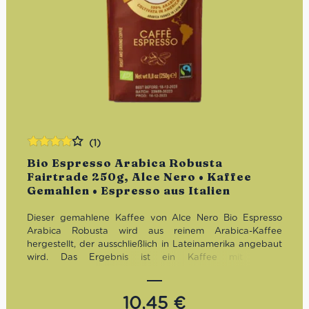
(1)
Bewertet
Bio Espresso Arabica Robusta
mit
4.00
Fairtrade 250g, Alce Nero • Kaffee
von 5
Gemahlen • Espresso aus Italien
Dieser gemahlene Kaffee von Alce Nero Bio Espresso
Arabica Robusta wird aus reinem Arabica-Kaffee
hergestellt, der ausschließlich in Lateinamerika angebaut
wird. Das Ergebnis ist ein Kaffee mit einem
unverwechselbaren Aroma und einem abgerundeten
Geschmack mit Noten von Haselnüssen und Nüssen. Bio-
und Fairtrade zertifiziert.
10,45
€