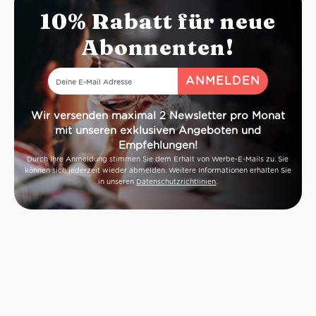
10% Rabatt für neue
Abonnenten!
Wir versenden maximal 2 Newsletter pro Monat
mit unseren exklusiven Angeboten und
Empfehlungen!
Durch Ihre Anmeldung stimmen Sie dem Erhalt von Werbe-E-Mails zu. Sie
können sich jederzeit wieder abmelden. Weitere Informationen erhalten Sie
in unseren
Datenschutzrichtlinien
.