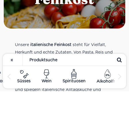
Unsere
italienische Feinkost
steht für Vielfalt,
Herkunft und echte Zutaten. Von Pasta, Reis und
Tomatensaucen über Olivenöl, Antipasti und
Pesto bis zu Balsamico und Spezialitäten aus
verschiedenen Regionen Italiens. Alle Produkte
ost
Süsses
Wein
Spirituosen
Alkoholfrei
sind Teil unseres realen Supermarkt-Sortiments
und spiegeln italienische Alltagsküche und
Tradition wider. Italienische Feinkost online
kaufen.