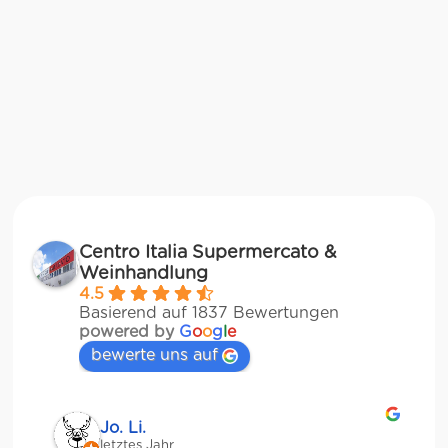
Centro Italia Supermercato &
Weinhandlung
4.5
Basierend auf 1837 Bewertungen
powered by
G
o
o
g
l
e
bewerte uns auf
Jessica Chu
letztes Jahr