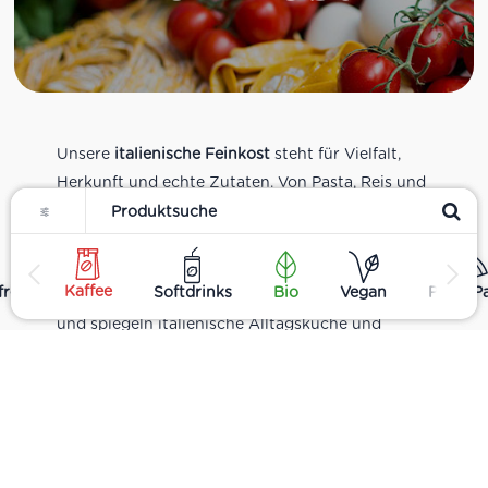
Unsere
italienische Feinkost
steht für Vielfalt,
Herkunft und echte Zutaten. Von Pasta, Reis und
Filter
Tomatensaucen über Olivenöl, Antipasti und
Pesto bis zu Balsamico und Spezialitäten aus
verschiedenen Regionen Italiens. Alle Produkte
Kaffee
rei
Softdrinks
Bio
Vegan
Pizza P
sind Teil unseres realen Supermarkt-Sortiments
und spiegeln italienische Alltagsküche und
Tradition wider. Italienische Feinkost online
kaufen.