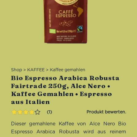
Shop
>
KAFFEE
>
Kaffee gemahlen
Bio Espresso Arabica Robusta
Fairtrade 250g, Alce Nero •
Kaffee Gemahlen • Espresso
aus Italien
1
Bewertet
1
Dieser gemahlene Kaffee von Alce Nero Bio
mit
4.00
von 5,
Espresso Arabica Robusta wird aus reinem
basierend