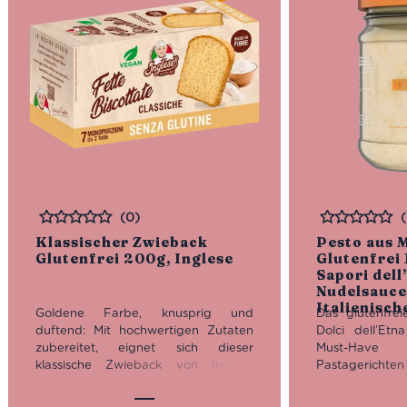
(0)
Bewertet
Bewertet
Klassischer Zwieback
Pesto aus 
Glutenfrei 200g, Inglese
Glutenfrei 
Sapori dell
Nudelsauce
Italienisch
Goldene Farbe, knusprig und
Das glutenfre
duftend: Mit hochwertigen Zutaten
Dolci dell’Etna
zubereitet, eignet sich dieser
Must-Ha
klassische Zwieback von Inglese
Pastagerichte
ideal zum Frühstück oder als
zu geben
Brotersatz zu anderen Mahlzeiten.
Brotaufstrich 