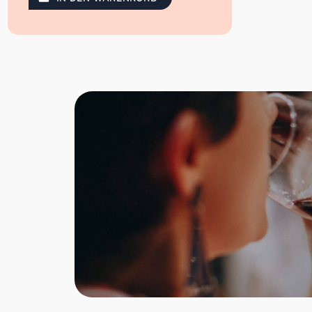
Giuliano Tartufi. Er verbindet einfach das
Beste aus zwei Welten: der florale Duft
des Blütenhonigs sowie das elegante
Aroma des Sommer Trüffels sind einfach
eine traumhafte Kombination.