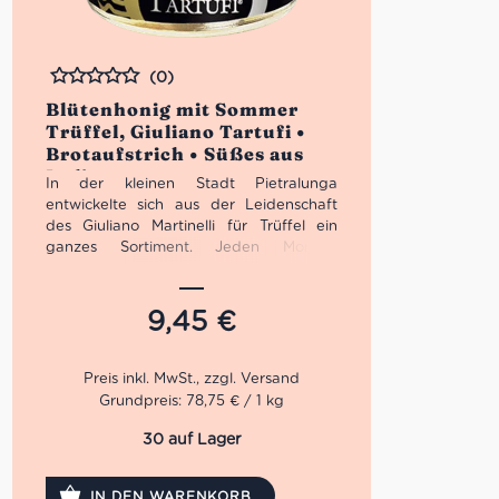
(0)
Bewertet
Blütenhonig mit Sommer
Trüffel, Giuliano Tartufi •
Brotaufstrich • Süßes aus
Italien
In der kleinen Stadt Pietralunga
entwickelte sich aus der Leidenschaft
des Giuliano Martinelli für Trüffel ein
ganzes Sortiment. Jeden Morgen
machte sich Giuliano mit seinem Hund
auf die Suche, bevor er zur Schicht in
die Fabrik musste. 1991 machte er sich
9,45
€
schließlich selbstständig und bekam auf
Trüffel Messen die gebührende
Aufmerksamkeit. 2001 öffneten
schließlich die Pforten der Giuliano
Grundpreis: 78,75 € / 1 kg
Tartufi Srl.
30 auf Lager
Der Blütenhonig mit Sommer Trüffel
gehört zu unseren Lieblingen von
IN DEN WARENKORB