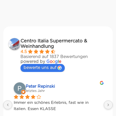
Centro Italia Supermercato &
Weinhandlung
4.5
Basierend auf 1837 Bewertungen
powered by
G
o
o
g
l
e
bewerte uns auf
Matze
letztes Jahr