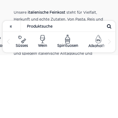
Unsere
italienische Feinkost
steht für Vielfalt,
Herkunft und echte Zutaten. Von Pasta, Reis und
Tomatensaucen über Olivenöl, Antipasti und
Pesto bis zu Balsamico und Spezialitäten aus
verschiedenen Regionen Italiens. Alle Produkte
ost
Süsses
Wein
Spirituosen
Alkoholfrei
sind Teil unseres realen Supermarkt-Sortiments
und spiegeln italienische Alltagsküche und
Tradition wider. Italienische Feinkost online
kaufen.
Catering