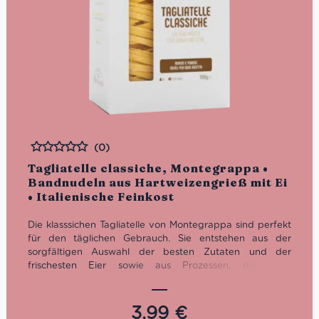
(0)
Bewertet
Tagliatelle classiche, Montegrappa •
Bandnudeln aus Hartweizengrieß mit Ei
• Italienische Feinkost
Die klasssichen Tagliatelle von Montegrappa sind perfekt
für den täglichen Gebrauch. Sie entstehen aus der
sorgfältigen Auswahl der besten Zutaten und der
frischesten Eier sowie aus Prozessen, die ihren
Geschmack und ihre Nährwerte ohne den Einsatz von
Konservierungsmitteln bewahren. Wir empfehlen die
Taglatelle classiche klassisch mit Bolognese-Sauce zu
3,99
€