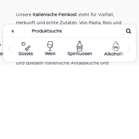
Unsere
italienische Feinkost
steht für Vielfalt,
Herkunft und echte Zutaten. Von Pasta, Reis und
Tomatensaucen über Olivenöl, Antipasti und
Pesto bis zu Balsamico und Spezialitäten aus
verschiedenen Regionen Italiens. Alle Produkte
ost
Süsses
Wein
Spirituosen
Alkoholfrei
sind Teil unseres realen Supermarkt-Sortiments
und spiegeln italienische Alltagsküche und
Tradition wider. Italienische Feinkost online
kaufen.
Catering