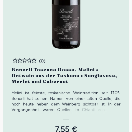
(0)
Bewertet
Bonorli Toscano Rosso, Melini •
Rotwein aus der Toskana • Sangiovese,
Merlot und Cabernet
Melini ist feinste, toskanische Weintradition seit 1705.
Bonorli hat seinen Namen von einer alten Quelle, die
noch heute neben dem Weinberg sichtbar ist. In der
Vergangenheit waren Quellen im Chianti von großer
Bedeutung, da es aufgrund der Beschaffenheit des
Landes nicht leicht war, Quellwasser zu finden.
Heute ist
Melini mit 554 Hektar Rebfläche eines der größten
7,55
€