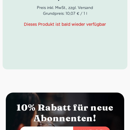
Weingüter der Toskana. Neben 80% Sangiovese sind
auch französische Sorten wie Cabernet Sauvignon und
Merlot in den Weingärten zu finden.
Grundpreis: 10,07 € / 1 l
Farbe: Rubinrot
Dieses Produkt ist bald wieder verfügbar
Geruch: Noten von reifen Früchten, Kaffee und
bitterem Kakaopulver
Geschmack: Mittlerer Körper, intensiv, fruchtig
Idealer Versandkarton: 21 Flaschen
10% Rabatt für neue
Abonnenten!