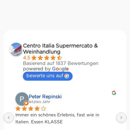
Centro Italia Supermercato &
Weinhandlung
4.5
Basierend auf 1837 Bewertungen
powered by
G
o
o
g
l
e
bewerte uns auf
Matze
letztes Jahr