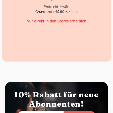
DOP
Grundpreis: 49,90 € / 1 kg
Unsere Lieferanten für diese italienische Käse-Spezialität
sind:
Trevalli
La Perla del Mediterraneo
Wir bieten den Mozzarella di Bufala in Berlin auch zum
Verköstigen in unserer Trattoria sowie auf unserem
italienischen Catering an z.B.: Verwenden wir diese
Köstlichkeit auf der Caprese.
10% Rabatt für neue
Abonnenten!