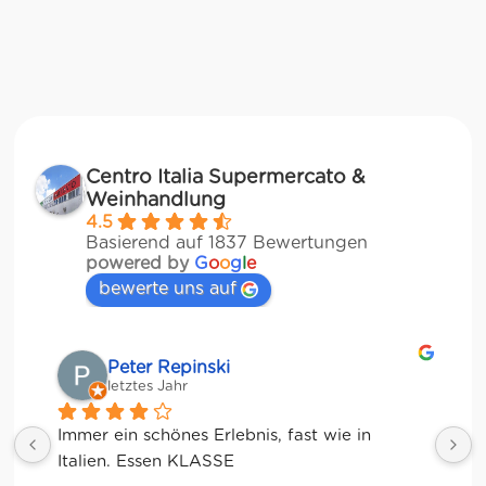
Centro Italia Supermercato &
Weinhandlung
4.5
Basierend auf 1837 Bewertungen
powered by
G
o
o
g
l
e
bewerte uns auf
Matze
letztes Jahr