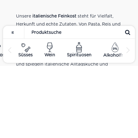
Unsere
italienische Feinkost
steht für Vielfalt,
Herkunft und echte Zutaten. Von Pasta, Reis und
Tomatensaucen über Olivenöl, Antipasti und
Pesto bis zu Balsamico und Spezialitäten aus
verschiedenen Regionen Italiens. Alle Produkte
ost
Süsses
Wein
Spirituosen
Alkoholfrei
sind Teil unseres realen Supermarkt-Sortiments
und spiegeln italienische Alltagsküche und
Tradition wider. Italienische Feinkost online
kaufen.
Catering