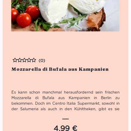
(0)
Bewertet
Mozzarella di Bufala aus Kampanien
Es kann schon manchmal herausfordernd sein frischen
Mozzarella di Bufala aus Kampanien in Berlin zu
bekommen. Doch im Centro Italia Supermarkt, sowohl in
der Salumeria als auch in den Kühltheken, gibt es sie
jetzt! Du wirst nur wenige, aber dafür gut ausgewählte
Büffelmozzarella finden. Alle unsere Filata Käse verfügen
über die Kennzeichnung:
4,99
€