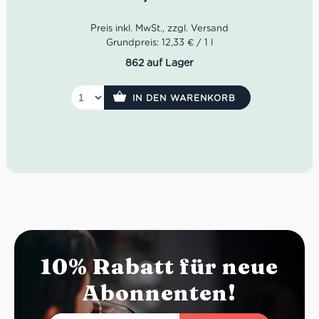
mediterraner Wärme – ein authentischer Primitivo di
Manduria für Liebhaber charakterstarker italienischer
Rotweine.
Farbe:
Tiefes Rubinrot mit violetten Reflexen
Grundpreis: 12,33 € / 1 l
Duft:
Vanille, dunkle Schokolade, Himbeeren, Tabak
862 auf Lager
Geschmack:
Vollmundig, weich, reichhaltig, samtige
Tannine
Rebsorte:
100 % Primitivo
IN DEN WARENKORB
Herkunft:
Manduria, Apulien
Idealer Versandkarton:
21 Flaschen
10% Rabatt für neue
Abonnenten!