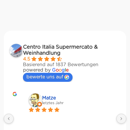
Centro Italia Supermercato &
Weinhandlung
4.5
Basierend auf 1837 Bewertungen
powered by
G
o
o
g
l
e
bewerte uns auf
Matze
letztes Jahr