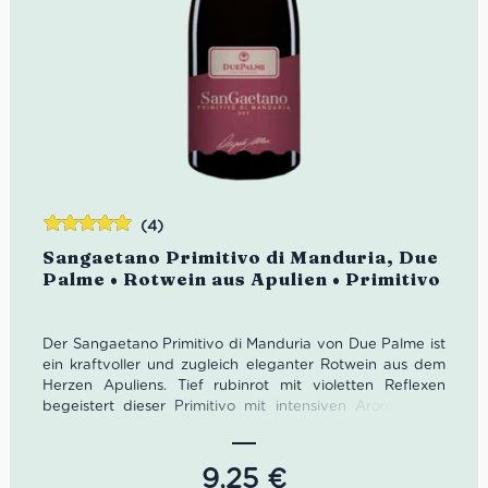
(4)
Bewertet
Sangaetano Primitivo di Manduria, Due
mit
5.00
von
Palme • Rotwein aus Apulien • Primitivo
5
Der Sangaetano Primitivo di Manduria von Due Palme ist
ein kraftvoller und zugleich eleganter Rotwein aus dem
Herzen Apuliens. Tief rubinrot mit violetten Reflexen
begeistert dieser Primitivo mit intensiven Aromen von
reifen Waldfrüchten, Vanille, dunkler Schokolade und
feinen Tabaknoten. Am Gaumen zeigt er sich vollmundig,
weich und samtig mit harmonischen Tanninen und
9,25
€