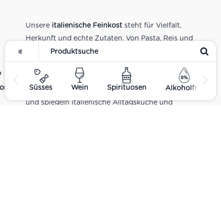
Unsere
italienische Feinkost
steht für Vielfalt,
Herkunft und echte Zutaten. Von Pasta, Reis und
Tomatensaucen über Olivenöl, Antipasti und
Pesto bis zu Balsamico und Spezialitäten aus
verschiedenen Regionen Italiens. Alle Produkte
ost
Süsses
Wein
Spirituosen
Alkoholfrei
sind Teil unseres realen Supermarkt-Sortiments
und spiegeln italienische Alltagsküche und
Tradition wider. Italienische Feinkost online
kaufen.
Catering