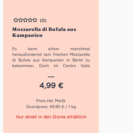
(0)
Bewertet
Mozzarella di Bufala aus
Kampanien
Es kann schon manchmal
herausfordernd sein frischen Mozzarella
di Bufala aus Kampanien in Berlin zu
bekommen. Doch im Centro Italia
Supermarkt, sowohl in der Salumeria als
auch in den Kühltheken, gibt es sie jetzt!
Du wirst nur wenige, aber dafür gut
4,99
€
ausgewählte Büffelmozzarella finden.
Alle unsere Filata Käse verfügen über
die Kennzeichnung:
Grundpreis: 49,90 € / 1 kg
DOP
Unsere Lieferanten für diese italienische
Käse-Spezialität sind: