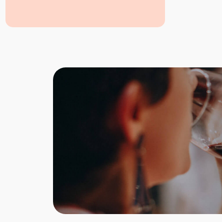
Trevalli
La Perla del Mediterraneo
Wir bieten den Mozzarella di Bufala in
Berlin auch zum Verköstigen in unserer
Trattoria sowie auf unserem italienischen
Catering an z.B.: Verwenden wir diese
Köstlichkeit auf der Caprese.