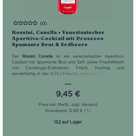
(0)
Bewertet
Rossini, Canella • Venezianischer
Aperitivo-Cocktail mit Prosecco
Spumante Brut & Erdbeere
Der
Rossini Canella
ist ein venezianischer Aperitivo-
Cocktail mit Spumante Brut und Saft sowie Fruchtfleisch
von Candonga-Erdbeeren. Frisch, fruchtig und
servierfertig in der 0,75-l-Flasche, verbindet er die feine
Perlage eines italienischen Schaumweins mit dem
intensiven Duft reifer Erdbeeren. Gut gekühlt bei 3–5 °C
serviert, eignet er sich ideal für Aperitivo, Brunch,
9,45
€
sommerliche Antipasti und gesellige Momente. Wichtig:
Dieser Rossini ist nicht alkoholfrei, sondern enthält laut
Hersteller 5% Vol.
Grundpreis: 12,60 € / 1 l
152 auf Lager