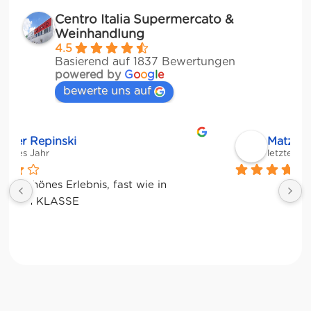
Centro Italia Supermercato &
Weinhandlung
4.5
Basierend auf 1837 Bewertungen
powered by
G
o
o
g
l
e
bewerte uns auf
Matze
letztes Jahr