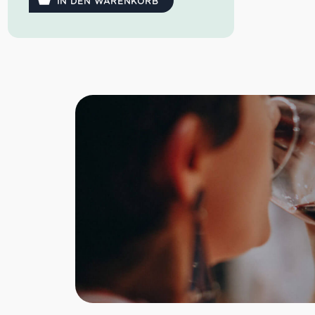
Weinkultur der Region –
ausdrucksstark,
IN DEN WARENKORB
elegant und authentisch italienisch
.
Farbe
: Strahlendes Strohgelb
Aroma
: Reife Birnen, Pfirsich,
gelber Apfel, Jasmin, Muskatnuss
Geschmack
: Dicht, harmonisch,
frisch mit feiner Mineralität
Perfekte
Serviertemperatur
: 10–
12°C
Passt zu
: Antipasti, Fisch,
Meeresfrüchten, Risotto &
mediterraner Küche
Ideale Versandmenge
: Bis zu 21
Flaschen pro Karton