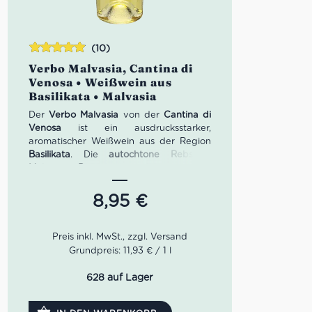
(10)
Bewertet
Verbo Malvasia, Cantina di
mit
4.90
Venosa • Weißwein aus
von 5
Basilikata • Malvasia
Der
Verbo Malvasia
von der
Cantina di
Venosa
ist ein ausdrucksstarker,
aromatischer Weißwein aus der Region
Basilikata
. Die
autochtone Rebsorte
Malvasia Bianca
verleiht ihm eine
beeindruckende Fruchtigkeit, feine
florale Noten und eine elegante
8,95
€
Mineralität, die von den vulkanischen
Böden des
Vulture-Gebiets
geprägt
sind. Seit
1957
vereint die
Cantina di
Venosa
rund
500 Winzer
mit etwa
900
Grundpreis: 11,93 € / 1 l
Hektar Weinbergen
und gehört heute zu
den renommiertesten Weinkellereien
628 auf Lager
Süditaliens. Der Verbo Malvasia ist das
perfekte Beispiel für die traditionsreiche