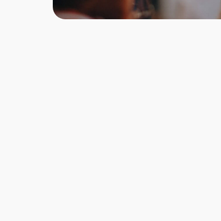
mehreren Gästen in einer Schale.
Bestellst Du das Carpaccio di Bresaola
also für zwei Personen, erhälst Du nur
eine Schale mit Carpaccio di Bresaola
für zwei Personen. Wir servieren die
Vorspeise der Einfachheit halber auf
Einweg-Aluminium-Platten. Solltest Du
anderes Geschirr wünschen, so teile uns
dies bitte vorab mit. Bitte beachte auch,
dass d
ie Zusammenstellung je nach
saisonaler Verfügbarkeit variieren und
vom Foto leicht abweichen kann.