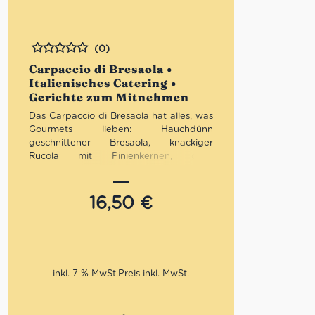
(0)
Bewertet
Carpaccio di Bresaola •
Italienisches Catering •
Gerichte zum Mitnehmen
Das Carpaccio di Bresaola hat alles, was
Gourmets lieben: Hauchdünn
geschnittener Bresaola, knackiger
Rucola mit Pinienkernen, grob
gehobelter Grana Padano und
getrocknete Tomaten.
16,50
€
So funktioniert’s:
Carpaccio di Bresaola
in den
Warenkorb legen (Portion
für eine
Person
)
Abholfiliale, -tag und -zeit
inkl. 7 % MwSt.
auswählen
Mit PayPal bezahlen
Max 15 Min warten, bis das