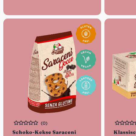
(0)
Bewertet
Bewertet
Schoko-Kekse Saraceni
Klassis