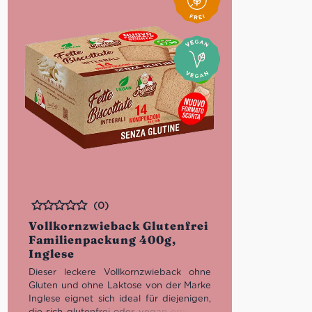
(0)
Bewertet
Vollkornzwieback Glutenfrei
Familienpackung 400g,
Inglese
Dieser leckere Vollkornzwieback ohne
Gluten und ohne Laktose von der Marke
Inglese eignet sich ideal für diejenigen,
die sich glutenfrei oder vegan ernähren