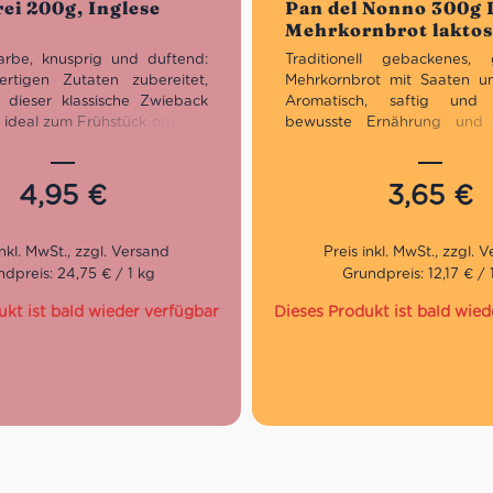
ei 200g, Inglese
Pan del Nonno 300g I
Mehrkornbrot laktos
rbe, knusprig und duftend:
Traditionell gebackenes, g
rtigen Zutaten zubereitet,
Mehrkornbrot mit Saaten u
h dieser klassische Zwieback
Aromatisch, saftig und
 ideal zum Frühstück oder als
bewusste Ernährung und g
 zu anderen Mahlzeiten. Die
Küche.
n” Kekscheiben mit nativem
extra enthalten den ganzen
Eigenschaften:
4,95
€
3,65
€
der Tradition. Verpackt in
Produktart:
Glutenfreies Meh
n Einzelportionen von zwei
Füllmenge:
300g
Besonderheiten:
Glutenfrei, 
ohne Palmöl
dpreis: 24,75 € / 1 kg
Grundpreis: 12,17 € / 
Verpackung:
Aromaschutzve
vorgeschnitten
ukt ist bald wieder verfügbar
Dieses Produkt ist bald wied
Zubereitung:
5–10 Minuten i
Toaster aufbacken
Verwendung:
Frühstück, P
Sandwiches, Catering