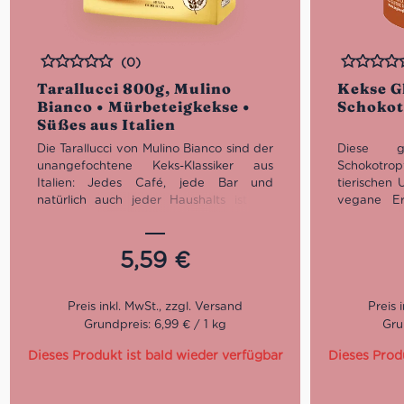
(0)
Bewertet
Bewertet
Tarallucci 800g, Mulino
Kekse G
Bianco • Mürbeteigkekse •
Schokot
Süßes aus Italien
Die Tarallucci von Mulino Bianco sind der
Diese g
unangefochtene Keks-Klassiker aus
Schokotrop
Italien: Jedes Café, jede Bar und
tierischen
natürlich auch jeder Haushalts ist mit
vegane Er
den Tarallucci ausgestattet. Die Packung
Sie werde
ist entweder noch ungeöffnet oder
Laktose, Ei
bereits leer. Einen halben Zustand gibt
hergestell
5,59
€
es nicht, denn diese Kekse werden
eine glu
verschlungen wie nichts. Sie überzeugen
Allergiker
durch ihren schokoladig-nussigen
vergess
Geschmack und eignen sich ideal zum
Sonnenblume
Grundpreis: 6,99 € / 1 kg
Gru
Espresso und Kaffee sowie auch als
kleines Gebäck für zwischendurch.
Dieses Produkt ist bald wieder verfügbar
Dieses Prod