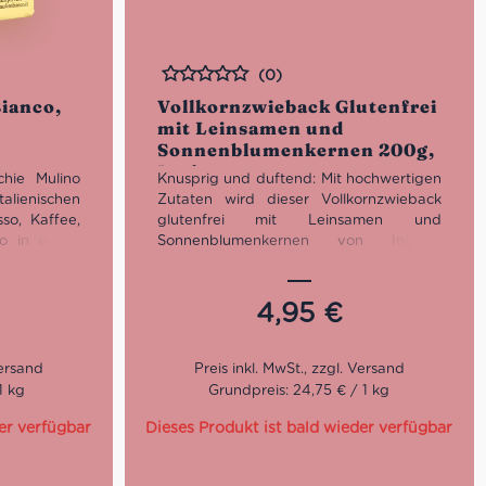
(0)
Bewertet
ianco,
Vollkornzwieback Glutenfrei
mit Leinsamen und
Sonnenblumenkernen 200g,
Inglese
chie Mulino
Knusprig und duftend: Mit hochwertigen
lienischen
Zutaten wird dieser Vollkornzwieback
so, Kaffee,
glutenfrei mit Leinsamen und
no in einem
Sonnenblumenkernen von Inglese
ie auch als
zubereitet. Er eignet sich ideal zum
durch.
Frühstück, da er reich an Ballaststoffen
ist und wenig Zucker beinhaltet.
4,95
€
1 kg
Grundpreis: 24,75 € / 1 kg
er verfügbar
Dieses Produkt ist bald wieder verfügbar