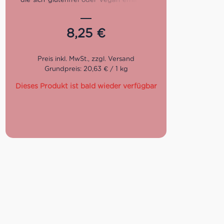
wollen. Dank des 400 g Convenience-
Formats mit 14 Einzelportionen kann der
glutenfreie Vollornzwieback von der
8,25
€
ganzen Familie gegessen werden, und
das auch unterwegs.
Grundpreis: 20,63 € / 1 kg
Dieses Produkt ist bald wieder verfügbar