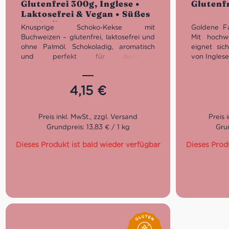
Glutenfrei 300g, Inglese •
Glutenfr
Laktosefrei & Vegan • Süßes
aus Italien
Knusprige Schoko-Kekse mit
Goldene Fa
Buchweizen – glutenfrei, laktosefrei und
Mit hochwe
ohne Palmöl. Schokoladig, aromatisch
eignet sic
und perfekt für bewusste
von Inglese
Naschmomente.
Brotersatz
„englische
Olivenöl 
4,15
€
Eigenschaften auf
Geschmack 
einen Blick
praktische
Scheiben.
Produktart:
Glutenfreies Feingebäck /
Grundpreis: 13,83 € / 1 kg
Grun
Kekse
Geschmack:
Schokolade & Buchweizen
Dieses Produkt ist bald wieder verfügbar
Dieses Prod
Füllmenge
: 300g
Verpackung:
Beutel mit Aromaschutz
Herkunft:
Italien
Geeignet für:
Glutenfreie & laktosefreie
Ernährung
Besonderheiten
: Ohne Palmöl, knusprig