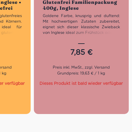
nglese •
Glutenfrei Familienpackung
efrei
400g, Inglese
lutenfreies
Goldene Farbe, knusprig und duftend:
nd Körnern.
Mit hochwertigen Zutaten zubereitet,
 ideal für
eignet sich dieser klassische Zwieback
lutenfreie
von Inglese ideal zum Frühstück oder als
Brotersatz zu anderen Mahlzeiten. Die
„englischen” Kekscheiben mit nativem
Olivenöl extra enthalten den ganzen
7,85
€
rkornbrot
Geschmack der Tradition. Verpackt in 14
praktischen Einzelportionen von zwei
laktosefrei,
Scheiben – perfekt für die ganze
Familie!
1 kg
Grundpreis: 19,63 € / 1 kg
rpackung,
er verfügbar
Dieses Produkt ist bald wieder verfügbar
m Ofen oder
ausenbrot,