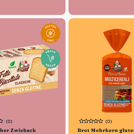
(0)
(0)
Bewertet
cher Zwieback
Brot Mehrkorn glute