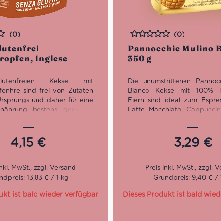
(0)
(0)
Bewertet
lutenfrei
Pannocchie Mulino B
ropfen, Inglese
350 g
lutenfreien Kekse mit
Die unumstrittenen Pannoc
fenhre sind frei von Zutaten
Bianco Kekse mit 100% ita
 Ursprungs und daher für eine
Eiern sind ideal zum Espres
nährung bestens geeignet.
Latte Macchiato, Cappucci
n außerdem ohne Gluten,
italienischen Frühstück, sow
ern, Soja, Palmöl und Lupinen
kleines Gebäck für zwischen
t, um den Bedürfnissen von
4,15
€
3,29
€
tenfreie Ernährung und
n gerecht zu werden. Nicht zu
en, verwendet Inglese
nlecithin als Emulgator,
ndpreis: 13,83 € / 1 kg
Grundpreis: 9,40 € / 
ukt ist bald wieder verfügbar
Dieses Produkt ist bald wied