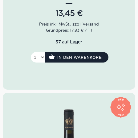
Krustentieren und Spargeln.
13,45
€
Farbe: Helles Strohgelb.
Geruch: Düfte von Grapefruit, Stachelbeeren und
frisch gemähtem Gras.
Grundpreis: 17,93 € / 1 l
Geschmack: Würzig, vollmundig, gut strukturiert und
herrlich frisch.
37 auf Lager
Idealer Versandkarton: 21 Flaschen
IN DEN WARENKORB