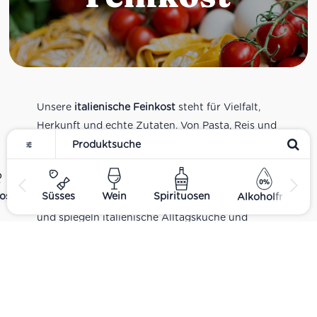
Unsere
italienische Feinkost
steht für Vielfalt,
Herkunft und echte Zutaten. Von Pasta, Reis und
Tomatensaucen über Olivenöl, Antipasti und
Pesto bis zu Balsamico und Spezialitäten aus
verschiedenen Regionen Italiens. Alle Produkte
ost
Süsses
Wein
Spirituosen
Alkoholfrei
sind Teil unseres realen Supermarkt-Sortiments
und spiegeln italienische Alltagsküche und
Tradition wider. Italienische Feinkost online
kaufen.