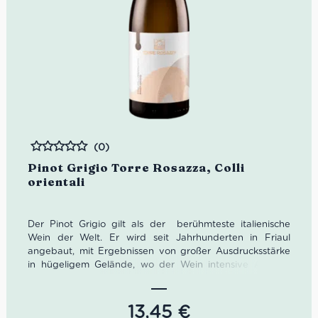
(0)
Bewertet
Pinot Grigio Torre Rosazza, Colli
orientali
Der Pinot Grigio gilt als der berühmteste italienische
Wein der Welt. Er wird seit Jahrhunderten in Friaul
angebaut, mit Ergebnissen von großer Ausdrucksstärke
in hügeligem Gelände, wo der Wein intensive Aromen
und eine gute Konzentration erlangt.
Farbe: Strohgelb, mit goldenen Reflexen
13,45
€
Geruch: Ausgeprägte blumige Noten, die an
reife