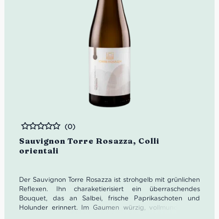
(0)
Bewertet
Sauvignon Torre Rosazza, Colli
orientali
Der Sauvignon Torre Rosazza ist strohgelb mit grünlichen
Reflexen. Ihn charaketierisiert ein überraschendes
Bouquet, das an Salbei, frische Paprikaschoten und
Holunder erinnert. Im Gaumen würzig, vollmundig, gut
strukturiert und herrlich frisch. Passt hervorragend zu