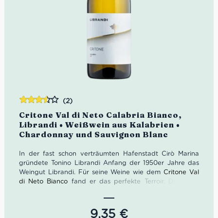
(2)
Bewertet
Critone Val di Neto Calabria Bianco,
mit
3.50
Librandi • Weißwein aus Kalabrien •
von 5
Chardonnay und Sauvignon Blanc
In der fast schon verträumten Hafenstadt Cirò Marina
gründete Tonino Librandi Anfang der 1950er Jahre das
Weingut Librandi. Für seine Weine wie dem
Critone Val
di Neto Bianco
fand er das perfekte Terroir. Das Meer
schützt die Reben vor der kalabrischen Hitze. Zudem
speichert der lehmige Boden die nötige Feuchte für die
Reben während des heißen Tages.
9,35
€