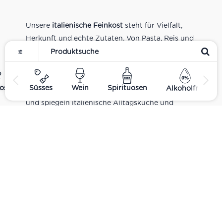
Unsere
italienische Feinkost
steht für Vielfalt,
Herkunft und echte Zutaten. Von Pasta, Reis und
Tomatensaucen über Olivenöl, Antipasti und
Pesto bis zu Balsamico und Spezialitäten aus
verschiedenen Regionen Italiens. Alle Produkte
ost
Süsses
Wein
Spirituosen
Alkoholfrei
sind Teil unseres realen Supermarkt-Sortiments
und spiegeln italienische Alltagsküche und
Tradition wider. Italienische Feinkost online
kaufen.
Catering