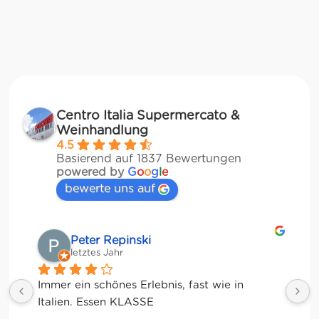
Centro Italia Supermercato &
Weinhandlung
4.5
Basierend auf 1837 Bewertungen
powered by
G
o
o
g
l
e
bewerte uns auf
Matze
letztes Jahr