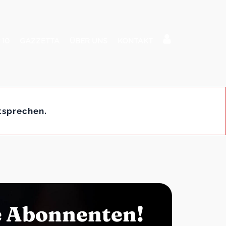
 10
GAZZETTA
ÜBER UNS
KONTAKT
tsprechen.
e Abonnenten!