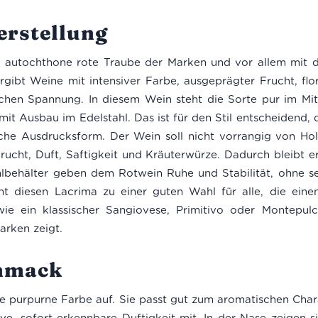
erstellung
e autochthone rote Traube der Marken und vor allem mit 
gibt Weine mit intensiver Farbe, ausgeprägter Frucht, flo
chen Spannung. In diesem Wein steht die Sorte pur im Mi
mit Ausbau im Edelstahl. Das ist für den Stil entscheidend, 
ische Ausdrucksform. Der Wein soll nicht vorrangig von H
rucht, Duft, Saftigkeit und Kräuterwürze. Dadurch bleibt er
lbehälter geben dem Rotwein Ruhe und Stabilität, ohne se
 diesen Lacrima zu einer guten Wahl für alle, die einen 
ie ein klassischer Sangiovese, Primitivo oder Montepul
arken zeigt.
hmack
lante purpurne Farbe auf. Sie passt gut zum aromatischen Cha
sive, sofort erkennbare Duftigkeit mit. In der Nase zeigen 