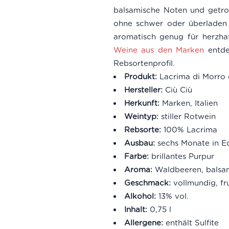
balsamische Noten und getro
ohne schwer oder überladen 
aromatisch genug für herzhaf
Weine aus den Marken
entde
Rebsortenprofil.
Produkt:
Lacrima di Morro
Hersteller:
Ciù Ciù
Herkunft:
Marken, Italien
Weintyp:
stiller Rotwein
Rebsorte:
100% Lacrima
Ausbau:
sechs Monate in Ed
Farbe:
brillantes Purpur
Aroma:
Waldbeeren, balsam
Geschmack:
vollmundig, fru
Alkohol:
13% vol.
Inhalt:
0,75 l
Allergene:
enthält Sulfite