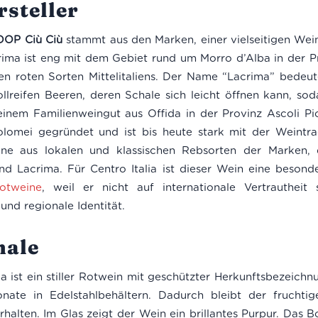
steller
DOP Ciù Ciù
stammt aus den Marken, einer vielseitigen We
rima ist eng mit dem Gebiet rund um Morro d’Alba in der
en roten Sorten Mittelitaliens. Der Name “Lacrima” bedeut
lreifen Beeren, deren Schale sich leicht öffnen kann, soda
einem Familienweingut aus Offida in der Provinz Ascoli Pi
lomei gegründet und ist bis heute stark mit der Weintra
ne aus lokalen und klassischen Rebsorten der Marken, d
d Lacrima. Für Centro Italia ist dieser Wein eine besond
Rotweine
, weil er nicht auf internationale Vertrautheit 
und regionale Identität.
ale
a ist ein stiller Rotwein mit geschützter Herkunftsbezeich
nate in Edelstahlbehältern. Dadurch bleibt der fruchtig
rhalten. Im Glas zeigt der Wein ein brillantes Purpur. Das