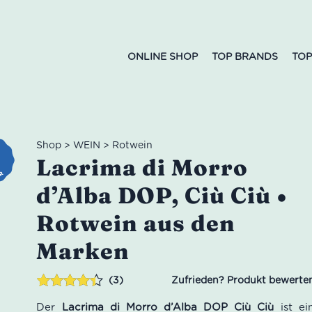
ONLINE SHOP
TOP BRANDS
TOP
Shop
>
WEIN
>
Rotwein
Lacrima di Morro
d’Alba DOP, Ciù Ciù •
Rotwein aus den
Marken
3
Bewertet
3
Der
Lacrima di Morro d’Alba DOP Ciù Ciù
ist ei
mit
4.33