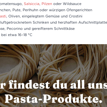
Tomatensugo,
Salsiccia
,
Pilzen
oder Wildsauce
nchen, Pute, Perlhuhn oder würzigen Ofengerichten
asti
, Oliven, eingelegtem Gemüse und Crostini
 luftgetrocknetem Schinken und herzhaften Aufschnittplatt
se, Pecorino und gereifterem Schnittkäse
 bei etwa 16–18 °C