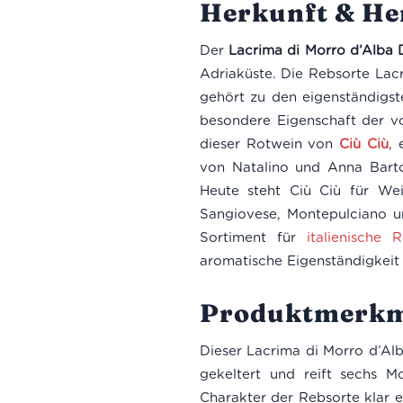
Herkunft & Her
Der
Lacrima di Morro d’Alba 
Adriaküste. Die Rebsorte Lac
gehört zu den eigenständigst
besondere Eigenschaft der vol
dieser Rotwein von
Ciù Ciù
, 
von Natalino und Anna Barto
Heute steht Ciù Ciù für Wei
Sangiovese, Montepulciano un
Sortiment für
italienische 
aromatische Eigenständigkeit 
Produktmerkm
Dieser Lacrima di Morro d’Alb
gekeltert und reift sechs Mo
Charakter der Rebsorte klar e