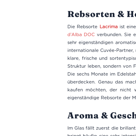
Rebsorten & H
Die Rebsorte
Lacrima
ist ein
d’Alba DOC
verbunden. Sie er
sehr eigenständigen aromatis
internationale Cuvée-Partner, 
klare, frische und sortentyp
Struktur leben, sondern von F
Die sechs Monate im Edelstah
überdecken. Genau das macht
kaufen möchten, der nicht w
eigenständige Rebsorte der M
Aroma & Gesc
Im Glas fällt zuerst die bril
bringt häufig eine sehr inten