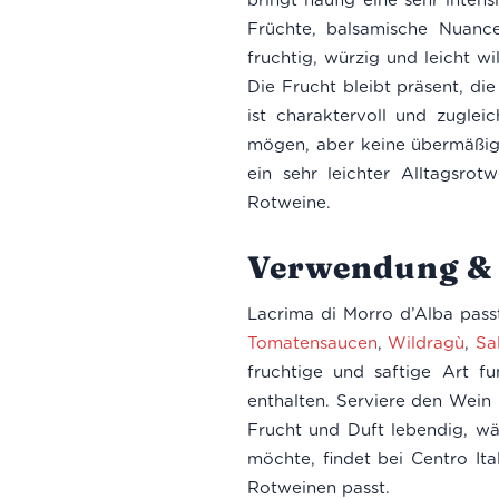
Früchte, balsamische Nuance
fruchtig, würzig und leicht w
Die Frucht bleibt präsent, d
ist charaktervoll und zuglei
mögen, aber keine übermäßig al
ein sehr leichter Alltagsrot
Rotweine.
Verwendung & 
Lacrima di Morro d’Alba passt
Tomatensaucen
,
Wildragù
,
Sa
fruchtige und saftige Art f
enthalten. Serviere den Wein 
Frucht und Duft lebendig, w
möchte, findet bei Centro It
Rotweinen passt.