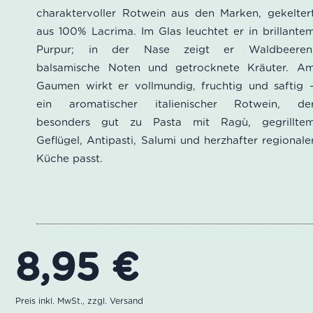
von 5,
charaktervoller Rotwein aus den Marken, gekelter
basierend
aus 100% Lacrima. Im Glas leuchtet er in brillante
auf
Purpur; in der Nase zeigt er Waldbeeren
Kundenbewertungen
balsamische Noten und getrocknete Kräuter. A
Gaumen wirkt er vollmundig, fruchtig und saftig 
ein aromatischer italienischer Rotwein, de
besonders gut zu Pasta mit Ragù, gegrillte
Geflügel, Antipasti, Salumi und herzhafter regionale
Küche passt.
8,95
€