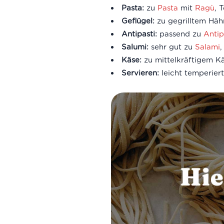
Pasta:
zu
Pasta
mit
Ragù
, 
Geflügel:
zu gegrilltem Häh
Antipasti:
passend zu
Antip
Salumi:
sehr gut zu
Salami
,
Käse:
zu mittelkräftigem Kä
Servieren:
leicht temperiert