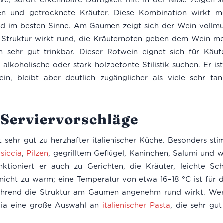
n und getrocknete Kräuter. Diese Kombination wirkt me
ild im besten Sinne. Am Gaumen zeigt sich der Wein vollmu
ie Struktur wirkt rund, die Kräuternoten geben dem Wein m
ch sehr gut trinkbar. Dieser Rotwein eignet sich für Käu
koholische oder stark holzbetonte Stilistik suchen. Er ist 
wein, bleibt aber deutlich zugänglicher als viele sehr tan
Serviervorschläge
 sehr gut zu herzhafter italienischer Küche. Besonders sti
lsiccia
,
Pilzen
, gegrilltem Geflügel, Kaninchen, Salumi und w
unktioniert er auch zu Gerichten, die Kräuter, leichte S
nicht zu warm; eine Temperatur von etwa 16–18 °C ist für d
ährend die Struktur am Gaumen angenehm rund wirkt. Wer
alia eine große Auswahl an
italienischer Pasta
, die sehr gu