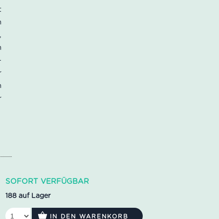
t
m
,
m
–
r
m
r
SOFORT VERFÜGBAR
188 auf Lager
IN DEN WARENKORB