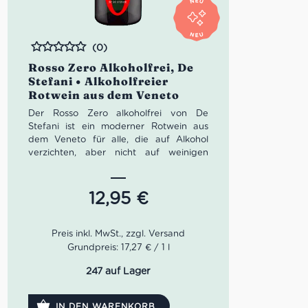
(0)
Bewertet
Rosso Zero Alkoholfrei, De
Stefani • Alkoholfreier
Rotwein aus dem Veneto
Der Rosso Zero alkoholfrei von De
Stefani ist ein moderner Rotwein aus
dem Veneto für alle, die auf Alkohol
verzichten, aber nicht auf weinigen
Charakter verzichten möchten. Aus
Merlot und Refosco vinifiziert, zeigt er
reife rote Früchte, eine feine Würze und
12,95
€
einen weichen, harmonischen Körper.
Eine stilvolle alkoholfreie Alternative aus
dem Piave-Tal, die Aperitif, leichte Küche
und bewusste Genussmomente
Grundpreis: 17,27 € / 1 l
angenehm unkompliziert begleitet.
247 auf Lager
IN DEN WARENKORB