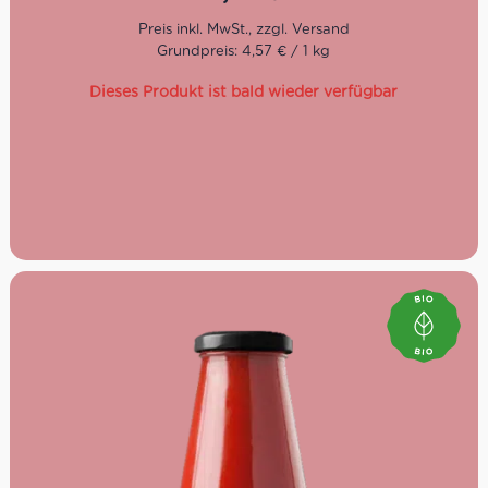
Seit neun Generationen bewirtschaftet die Familie von
Giancarlo Ceci den Betrieb, der in der italienischen
Gemeinde Andria, in der Nähe von Bari, umgeben von
Grundpreis: 4,57 € / 1 kg
sanften Hügeln und Eichenwäldern, liegt. In Apulien
bekommen die Tomaten reichlich Sonne ab bevor sie zu
Dieses Produkt ist bald wieder verfügbar
den leckeren Tomatensaucen verarbeitet und ins Glas
gefüllt werden. Um das wertvolle Ökosystem und die
Biodiversität ringsum zu erhalten, achtet Giancarlo Ceci
darauf, im Einklang mit der Natur zu arbeiten. Seit 1988
ist das Landgut bio-zertifiziert und seit 2011 wird auch
nach Demeter-Richtlinien produziert.
Aus biologischer und biodynamischer
Landwirtschaft
Vegan