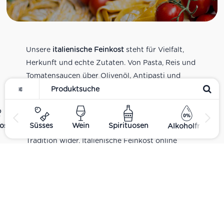
Unsere
italienische Feinkost
steht für Vielfalt,
Herkunft und echte Zutaten. Von Pasta, Reis und
Tomatensaucen über Olivenöl, Antipasti und
Pesto bis zu Balsamico und Spezialitäten aus
verschiedenen Regionen Italiens. Alle Produkte
sind Teil unseres realen Supermarkt-Sortiments
ost
Süsses
Wein
Spirituosen
Alkoholfrei
und spiegeln italienische Alltagsküche und
Tradition wider. Italienische Feinkost online
kaufen.