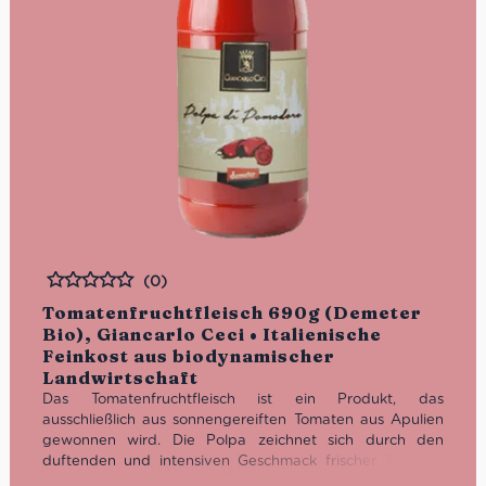
(0)
Bewertet
Tomatenfruchtfleisch 690g (Demeter
Bio), Giancarlo Ceci • Italienische
Feinkost aus biodynamischer
Landwirtschaft
Das Tomatenfruchtfleisch ist ein Produkt, das
ausschließlich aus sonnengereiften Tomaten aus Apulien
gewonnen wird. Die Polpa zeichnet sich durch den
duftenden und intensiven Geschmack frischer Tomaten
aus, als wären sie gerade erst geschnitten worden.