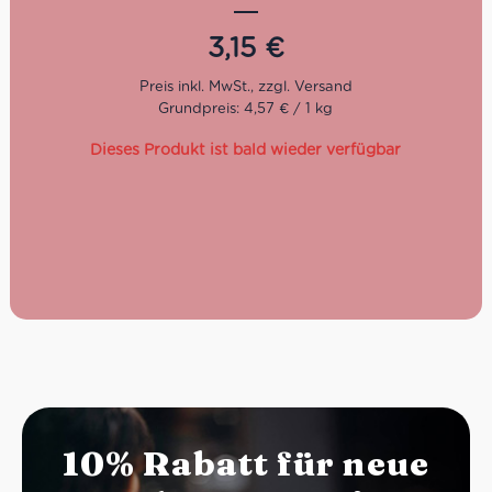
Dadurch entsteht ein vollmundiges Fruchtfleisch in einer
dicken und schmackhaften Sauce mit cremiger
3,15
€
Konsistenz. Das Tomatenmark von Giancarlo Ceci ist ideal
für die Zubereitung traditioneller Saucen und Gerichte.
Grundpreis: 4,57 € / 1 kg
Seit neun Generationen bewirtschaftet die Familie von
Giancarlo Ceci den Betrieb, der in der italienischen
Dieses Produkt ist bald wieder verfügbar
Gemeinde Andria, in der Nähe von Bari, umgeben von
sanften Hügeln und Eichenwäldern, liegt. In Apulien
bekommen die Tomaten reichlich Sonne ab bevor sie zu
den leckeren Tomatensaucen verarbeitet und ins Glas
gefüllt werden. Um das wertvolle Ökosystem und die
Biodiversität ringsum zu erhalten, achtet Giancarlo Ceci
darauf, im Einklang mit der Natur zu arbeiten. Seit 1988
ist das Landgut bio-zertifiziert und seit 2011 wird auch
nach Demeter-Richtlinien produziert.
Aus biologischer und biodynamischer
Landwirtschaft
10% Rabatt für neue