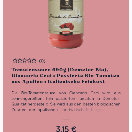
(0)
Bewertet
Tomatensauce 690g (Demeter Bio),
Giancarlo Ceci • Passierte Bio-Tomaten
aus Apulien • Italienische Feinkost
Die Bio-Tomatensauce von Giancarlo Ceci wird aus
sonnengereiften, fein passierten Tomaten in Demeter-
Qualität hergestellt. Sie wird aus den besten biologischen
Zutaten der apulischen Landwirtschaft hergestellt. Die
original italienische Sauce eignet sich ideal als Grundlage
für Pasta oder Pizza. Sie ist zudem auch vegan.
3,15
€