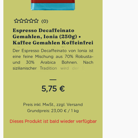
(0)
Bewertet
Espresso Decaffeinato
Gemahlen, Ionia (250g) •
Kaffee Gemahlen Koffeinfrei
• Espresso aus Italien
Der Espresso Decaffeinato von Ionia ist
eine feine Mischung aus 70% Robusta-
und 30% Arabica Bohnen. Nach
sizilianischer Tradition wird der Blend
dunkel geröstet. In der Tasse zeigt sich
eine herrlich dichte Crema sowie ein
kräftiger, vollmundiger Geschmack mit
5,75
€
geringem Säuregehalt.
Röstung:
Dunkel
Geschmack:
Kräftig, vollmundig,
Grundpreis: 23,00 € / 1 kg
dichte Crema
Bohnen:
70% Robusta, 30%
Dieses Produkt ist bald wieder verfügbar
Arabica