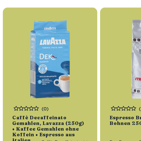
(0)
Bewertet
Bewertet
Caffè Decaffeinato
Espresso Br
Gemahlen, Lavazza (250g)
Bohnen 25
• Kaffee Gemahlen ohne
Koffein • Espresso aus
Italien