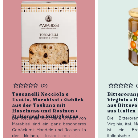
(0)
Bewertet
Bewertet
Toscanelli Nocciola e
Bitteroran
Uvetta, Marabissi • Gebäck
Virginia • 
aus der Toskana mit
aus Bitter
Haselnuss und Rosinen •
aus Italien
Italienische Süßigkeiten
Die Toscanelli Nocciola e Uvetta von
Die Bitteror
Marabissi sind ein ganz besonderes
Virginia, ital. 
Gebäck mit Mandeln und Rosinen. In
ist ein Erei
der kleinen, Toskanischen Stadt
italienisc