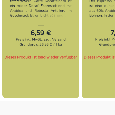
Der Lavazza Caffè Decaffeinato ist
Der Espresso 
ein milder Decaf Espressoblend mit
ist eine dunke
Arabica und Robusta Anteilen. Im
aus 60% Arabi
Geschmack ist er leicht süß und sehr
Bohnen. In der 
ausgewogen, unterlegt mit floralen
würzigen, sa
Nuancen.
Geschmack 
Aromen von g
6,59
€
7
Röstung:
Mittel
Whiskey entne
Geschmack:
Leicht süß,
empfehlen wi
Grundpreis: 26,36 € / 1 kg
Grundprei
ausgewogen
Brasilia in der
Bohnen:
Arabica und Robusta
Röstung:
D
Dieses Produkt ist bald wieder verfügbar
Dieses Produkt is
Geschmac
erdig
Bohnen:
6
Robusta