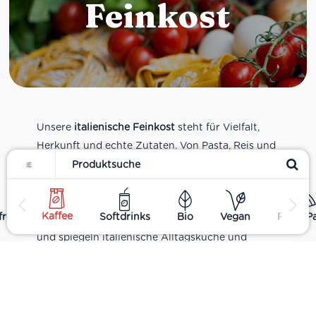
Feinkost
Unsere
italienische Feinkost
steht für Vielfalt,
Herkunft und echte Zutaten. Von Pasta, Reis und
Filter
Tomatensaucen über Olivenöl, Antipasti und
Pesto bis zu Balsamico und Spezialitäten aus
verschiedenen Regionen Italiens. Alle Produkte
Kaffee
rei
Softdrinks
Bio
Vegan
Pizza P
sind Teil unseres realen Supermarkt-Sortiments
und spiegeln italienische Alltagsküche und
Tradition wider. Italienische Feinkost online
kaufen.